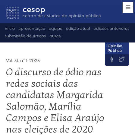
Links
Ir
Ir
Seletor
cesop
de
para
para
de
acessibilidade
conteúdo
o
idioma
centro de estudos de opinião pública
rodapé
(Language
selection)
início
apresentação
equipe
edição atual
edições anteriores
submissão de artigos
busca
Opinião
Pública


Vol. 31, nº 1, 2025
O discurso de ódio nas
redes sociais das
candidatas Margarida
Salomão, Marília
Campos e Elisa Araújo
nas eleições de 2020