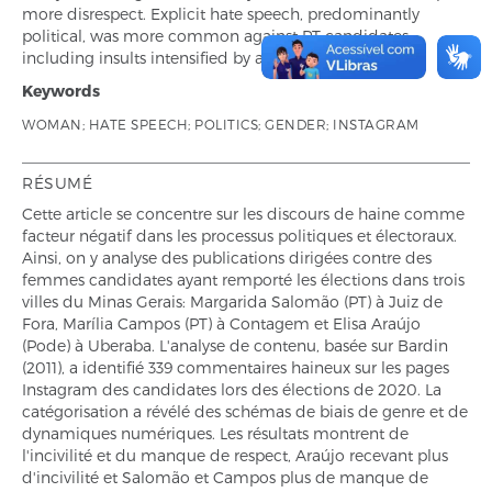
more disrespect. Explicit hate speech, predominantly
political, was more common against PT candidates,
including insults intensified by aggressive emojis.
Keywords
WOMAN; HATE SPEECH; POLITICS; GENDER; INSTAGRAM
RÉSUMÉ
Cette article se concentre sur les discours de haine comme
facteur négatif dans les processus politiques et électoraux.
Ainsi, on y analyse des publications dirigées contre des
femmes candidates ayant remporté les élections dans trois
villes du Minas Gerais: Margarida Salomão (PT) à Juiz de
Fora, Marília Campos (PT) à Contagem et Elisa Araújo
(Pode) à Uberaba. L'analyse de contenu, basée sur Bardin
(2011), a identifié 339 commentaires haineux sur les pages
Instagram des candidates lors des élections de 2020. La
catégorisation a révélé des schémas de biais de genre et de
dynamiques numériques. Les résultats montrent de
l'incivilité et du manque de respect, Araújo recevant plus
d'incivilité et Salomão et Campos plus de manque de