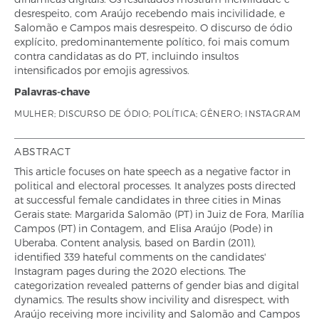
desrespeito, com Araújo recebendo mais incivilidade, e
Salomão e Campos mais desrespeito. O discurso de ódio
explícito, predominantemente político, foi mais comum
contra candidatas as do PT, incluindo insultos
intensificados por emojis agressivos.
Palavras-chave
MULHER; DISCURSO DE ÓDIO; POLÍTICA; GÊNERO; INSTAGRAM
ABSTRACT
This article focuses on hate speech as a negative factor in
political and electoral processes. It analyzes posts directed
at successful female candidates in three cities in Minas
Gerais state: Margarida Salomão (PT) in Juiz de Fora, Marília
Campos (PT) in Contagem, and Elisa Araújo (Pode) in
Uberaba. Content analysis, based on Bardin (2011),
identified 339 hateful comments on the candidates'
Instagram pages during the 2020 elections. The
categorization revealed patterns of gender bias and digital
dynamics. The results show incivility and disrespect, with
Araújo receiving more incivility and Salomão and Campos