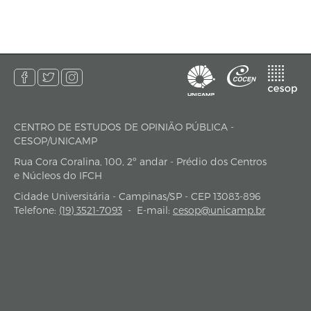
CENTRO DE ESTUDOS DE OPINIÃO PÚBLICA -
endereço
CESOP/UNICAMP
Rua Cora Coralina, 100, 2º andar - Prédio dos Centros
e Núcleos do IFCH
Cidade Universitária - Campinas/SP - CEP 13083-896
Telefone:
(19) 3521-7093
-
E-mail:
cesop@unicamp.br