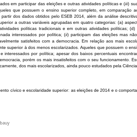
ados em participar das eleições e outras atividades políticas e (
) su
iii
ueles que possuem o ensino superior completo, em comparação aos 
 A partir dos dados obtidos pelo ESEB 2014, além da análise descrit
 superior a outras variáveis agrupadas em quatro categorias: (a) aspe
atividades políticas tradicionais e em outras atividades políticas; (d
nada interessados por política; (
) participam das eleições mas não
ii
avelmente satisfeitos com a democracia. Em relação aos mais esco
mente superior à dos menos escolarizados. Aqueles que possuem o ens
e interessados por política; apesar dos baixos percentuais encontr
democracia, porém os mais insatisfeitos com o seu funcionamento. 
icamente, dos mais escolarizados, ainda pouco estudados pela Ciência P
nto cívico e escolaridade superior: as eleições de 2014 e o comportam
rbauy