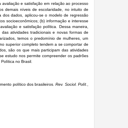
a avaliação e satisfação em relação ao processo
demais níveis de escolaridade, no intuito de
iva dos dados, aplicou-se o modelo de regressão
ctos socioeconômicos; (b) informação e interesse
) avaliação e satisfação política. Dessa maneira,
 das atividades tradicionais e novas formas de
larizados, temos o predomínio de mulheres, um
ino superior completo tendem a se comportar de
ados, são os que mais participam das atividades
Esse estudo nos permite compreender os padrões
olítica no Brasil.
ento político dos brasileiros.
Rev. Sociol. Polít.
,