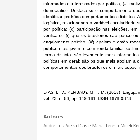
informados e interessados por política; (
) motiv
ii
democrático. Destaca-se o comportamento daq
identificar padrões comportamentais distintos.
logística, relacionando a variável escolaridade
por política; (c) participação nas eleições, em 
verifica-se (
) que os brasileiros são pouco ou 
i
engajamento político; (
) apoiam e estão razo
iii
público mais jovem e com renda familiar sutil
forma distinta: são levemente mais informados 
políticas em geral; são os que mais apoiam a 
comportamentais dos brasileiros e, mais especif
DIAS, L. V.; KERBAUY, M. T. M. (2015). Engajame
vol. 23, n. 56, pp. 149-181. ISSN 1678-9873.
Autores
André Luiz Vieira Dias e Maria Teresa Miceli Ke