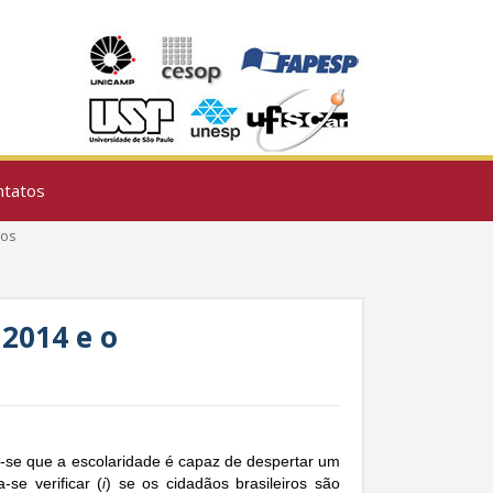
ntatos
ros
 2014 e o
õe-se que a escolaridade é capaz de despertar um
se verificar (
) se os cidadãos brasileiros são
i