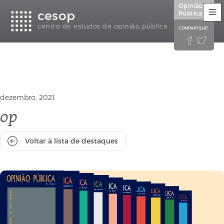
Links
Ir
Ir
Seletor
Opinião
cesop
de
para
para
de
Pública
acessibilidade
conteúdo
o
idioma
centro de estudos de opinião pública
COMPARTILHE
rodapé
(Language


selection)
dezembro, 2021
op
Voltar à lista de destaques