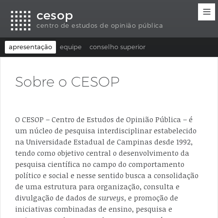
Links
Ir
Ir
Seletor
cesop
de
para
para
de
acessibilidade
conteúdo
o
idioma
centro de estudos de opinião pública
rodapé
(Language
selection)
apresentação
equipe
conselho superior
Sobre o CESOP
O CESOP – Centro de Estudos de Opinião Pública – é
um núcleo de pesquisa interdisciplinar estabelecido
na Universidade Estadual de Campinas desde 1992,
tendo como objetivo central o desenvolvimento da
pesquisa científica no campo do comportamento
político e social e nesse sentido busca a consolidação
de uma estrutura para organização, consulta e
divulgação de dados de
surveys
, e promoção de
iniciativas combinadas de ensino, pesquisa e