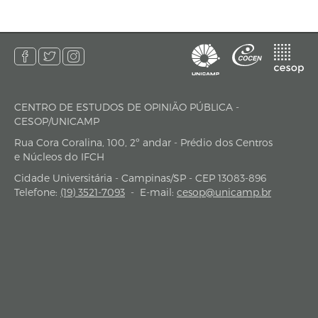
CENTRO DE ESTUDOS DE OPINIÃO PÚBLICA -
endereço
CESOP/UNICAMP
Rua Cora Coralina, 100, 2º andar - Prédio dos Centros
e Núcleos do IFCH
Cidade Universitária - Campinas/SP - CEP 13083-896
Telefone:
(19) 3521-7093
-
E-mail:
cesop@unicamp.br