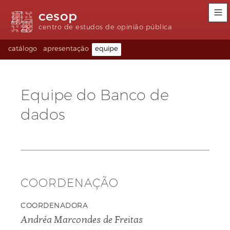
Links
Ir
Ir
Seletor
cesop
de
para
para
de
acessibilidade
conteúdo
o
idioma
centro de estudos de opinião pública
rodapé
(Language
selection)
catálogo
apresentação
equipe
Equipe do Banco de
dados
COORDENAÇÃO
COORDENADORA
Andréa Marcondes de Freitas