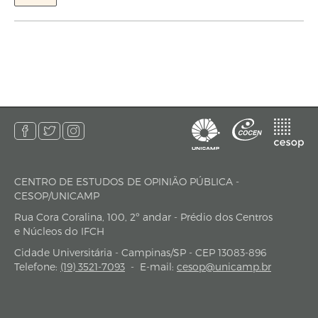
CENTRO DE ESTUDOS DE OPINIÃO PÚBLICA -
endereço
CESOP/UNICAMP
Rua Cora Coralina, 100, 2º andar - Prédio dos Centros
e Núcleos do IFCH
Cidade Universitária - Campinas/SP - CEP 13083-896
Telefone:
(19) 3521-7093
-
E-mail:
cesop@unicamp.br