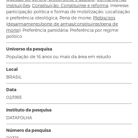
instituições
;
Constituição: Constituinte e reforma
;
Interesse,
participação política e formas de mobilização
;
Localização
e preferência ideológica
;
Pena de morte
;
Plebiscitos
(desarmamento/porte de armas/constituinte/pena de
morte)
;
Preferência partidária
;
Preferência por regime
político
Universo da pesquisa
População de 16 anos ou mais da área em estudo
Local
BRASIL
Data
02/1993
Instituto de pesquisa
DATAFOLHA
Número da pesquisa
00318