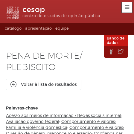
Links
Ir
Ir
Seletor
cesop
de
para
para
de
acessibilidade
conteúdo
o
idioma
centro de estudos de opinião pública
rodapé
(Language
selection)
catálogo
apresentação
equipe
Banco de
dados


PENA DE MORTE/
PLEBISCITO
Voltar à lista de resultados
Palavras-chave
Acesso aos meios de informação / Redes sociais internet
;
Avaliação governo federal
;
Comportamento e valores:
Família e violência doméstica
;
Comportamento e valores:
Questão de gênero, preconceito e assédio
;
Confiança nas