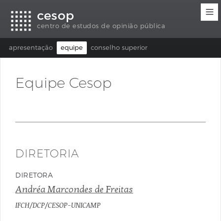
Links
Ir
Ir
Seletor
cesop
de
para
para
de
acessibilidade
conteúdo
o
idioma
centro de estudos de opinião pública
rodapé
(Language
selection)
apresentação
equipe
conselho superior
Equipe Cesop
DIRETORIA
DIRETORA
Andréa Marcondes de Freitas
IFCH/DCP/CESOP-UNICAMP