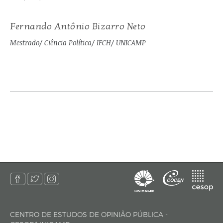
Fernando Antônio Bizarro Neto
Mestrado/ Ciência Política/ IFCH/ UNICAMP
CENTRO DE ESTUDOS DE OPINIÃO PÚBLICA -
endereço