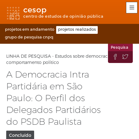
Links
Ir
Ir
Seletor
cesop
de
para
para
de
acessibilidade
conteúdo
o
idioma
centro de estudos de opinião pública
rodapé
(Language
selection)
projetos em andamento
projetos realizados
grupo de pesquisa cnpq
Pesquisa
LINHA DE PESQUISA - Estudos sobre democracia e


comportamento político
A Democracia Intra
Partidária em São
Paulo: O Perfil dos
Delegados Partidários
do PSDB Paulista
Situação
Concluído