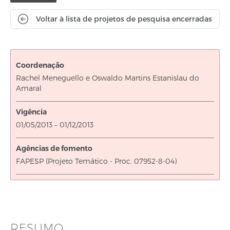
do
projeto:
Voltar à lista de projetos de pesquisa encerradas
Coordenação
Rachel Meneguello e Oswaldo Martins Estanislau do
Amaral
Vigência
De
até
01/05/2013
–
01/12/2013
Agências de fomento
FAPESP (Projeto Temático - Proc. 07952-8-04)
RESUMO