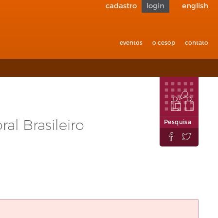
cadastro
login
english
Voltar
para
acessibilid
eventos
o cesop
contato
l Brasileiro
Pesquisa

