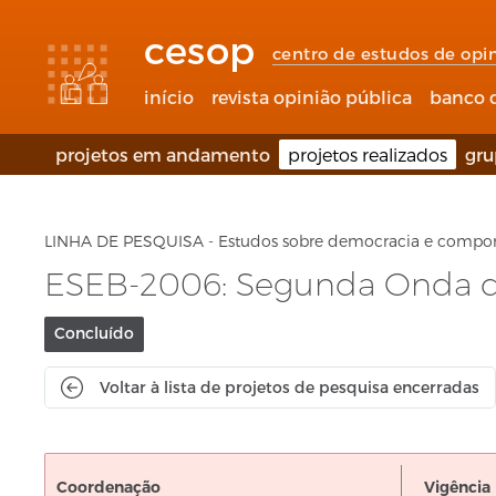
Links
Ir
Ir
Seletor
de
para
para
de
cesop
acessibilidade
conteúdo
o
idioma
centro de estudos de opi
rodapé
(Language
selection)
início
revista opinião pública
banco 
projetos em andamento
projetos realizados
gru
LINHA DE PESQUISA - Estudos sobre democracia e compor
ESEB-2006: Segunda Onda do 
Situação
Concluído
do
projeto:
Voltar à lista de projetos de pesquisa encerradas
Coordenação
Vigência