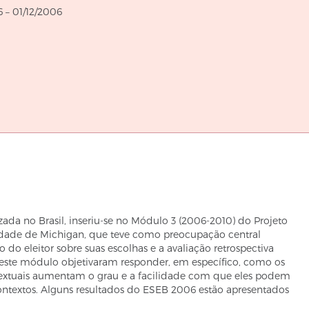
até
6
–
01/12/2006
ada no Brasil, inseriu-se no Módulo 3 (2006-2010) do Projeto
idade de Michigan, que teve como preocupação central
o do eleitor sobre suas escolhas e a avaliação retrospectiva
 deste módulo objetivaram responder, em específico, como os
textuais aumentam o grau e a facilidade com que eles podem
 contextos. Alguns resultados do ESEB 2006 estão apresentados