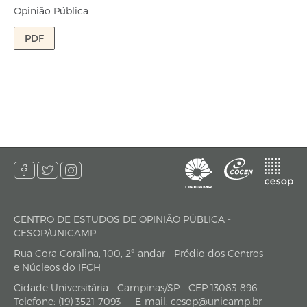
Opinião Pública
PDF
CENTRO DE ESTUDOS DE OPINIÃO PÚBLICA -
endereço
CESOP/UNICAMP
Rua Cora Coralina, 100, 2º andar - Prédio dos Centros
e Núcleos do IFCH
Cidade Universitária - Campinas/SP - CEP 13083-896
Telefone:
(19) 3521-7093
-
E-mail:
cesop@unicamp.br