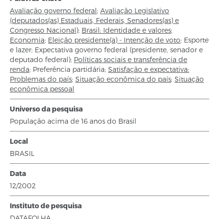
Avaliação governo federal
;
Avaliação Legislativo
(deputados(as) Estaduais, Federais, Senadores(as) e
Congresso Nacional)
;
Brasil: Identidade e valores
;
Economia
;
Eleição presidente(a) - Intenção de voto
;
Esporte
e lazer
;
Expectativa governo federal (presidente, senador e
deputado federal)
;
Políticas sociais e transferência de
renda
;
Preferência partidária
;
Satisfação e expectativa:
Problemas do país
;
Situação econômica do país
;
Situação
econômica pessoal
Universo da pesquisa
População acima de 16 anos do Brasil
Local
BRASIL
Data
12/2002
Instituto de pesquisa
DATAFOLHA