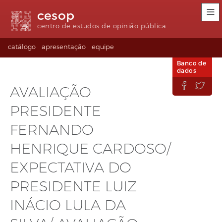
Links
Ir
Ir
Seletor
cesop
de
para
para
de
acessibilidade
conteúdo
o
idioma
centro de estudos de opinião pública
rodapé
(Language
selection)
catálogo
apresentação
equipe
Banco de
dados


AVALIAÇÃO
PRESIDENTE
FERNANDO
HENRIQUE CARDOSO/
EXPECTATIVA DO
PRESIDENTE LUIZ
INÁCIO LULA DA