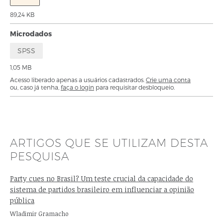
89,24 KB
Microdados
SPSS
1,05 MB
Acesso liberado apenas a usuários cadastrados.
Crie uma conta
ou, caso já tenha,
faça o login
para requisitar desbloqueio.
ARTIGOS QUE SE UTILIZAM DESTA
PESQUISA
Party cues no Brasil? Um teste crucial da capacidade do
sistema de partidos brasileiro em influenciar a opinião
pública
Autor:
Wladimir Gramacho