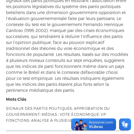
signaux des partis politiques en étudiant l’association entre
les positions législatives du système des partis politiques
brésiliens dans une dimension gouvernment-opposition et
l’évaluation gouvernementale faite par leurs partisans. Le
contexte du test est le gouvernement Fernando Henrique
Cardoso (1995-2002), marqué par des crises économiques
successives, qui tendraient à réduire l’influence des partis
sur l’opinion publique, face au pouvoir explicatif
traditionnel des théories du vote économique et des
fonctions de popularité. Les résultats, basés sur des modèles
à plusieurs niveaux construits sur sept enquêtes, suggèrent
que les indices de parti fonctionnent même dans un pays
comme le Brésil et dans le contexte défavorable choisi
pour ce test empirique. Les résultats indiquent également
que les indices des partis étaient plus forts selon la
pertinence médiatique des partis.
Mots Clés
SIGNAUX DES PARTIS POLITIQUES; APPROBATION DU
GOUVERNEMENT; MÉDIAS ; VOTE ÉCONOMIQUE; VP
FONCTIONS; ANALYSE À PLUSIEURS NIVEAUX