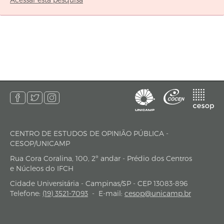
CENTRO DE ESTUDOS DE OPINIÃO PÚBLICA -
endereço
CESOP/UNICAMP
Rua Cora Coralina, 100, 2º andar - Prédio dos Centros
e Núcleos do IFCH
Cidade Universitária - Campinas/SP - CEP 13083-896
Telefone:
(19) 3521-7093
-
E-mail:
cesop@unicamp.br