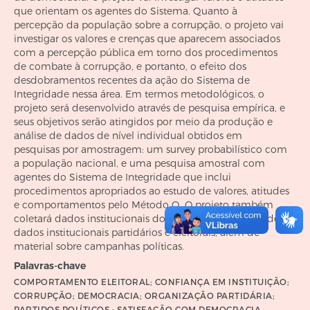
que orientam os agentes do Sistema. Quanto à
percepção da população sobre a corrupção, o projeto vai
investigar os valores e crenças que aparecem associados
com a percepção pública em torno dos procedimentos
de combate à corrupção, e portanto, o efeito dos
desdobramentos recentes da ação do Sistema de
Integridade nessa área. Em termos metodológicos, o
projeto será desenvolvido através de pesquisa empírica, e
seus objetivos serão atingidos por meio da produção e
análise de dados de nível individual obtidos em
pesquisas por amostragem: um survey probabilístico com
a população nacional, e uma pesquisa amostral com
agentes do Sistema de Integridade que inclui
procedimentos apropriados ao estudo de valores, atitudes
e comportamentos pelo Método Q. O projeto também
coletará dados institucionais do Sistema de Integridade,
dados institucionais partidários e eleitorais, além de
material sobre campanhas políticas.
Palavras-chave
COMPORTAMENTO ELEITORAL; CONFIANÇA EM INSTITUIÇÃO;
CORRUPÇÃO; DEMOCRACIA; ORGANIZAÇÃO PARTIDÁRIA;
PARTIDOS POLÍTICOS ; SATISFAÇÃO COM DEMOCRACIA