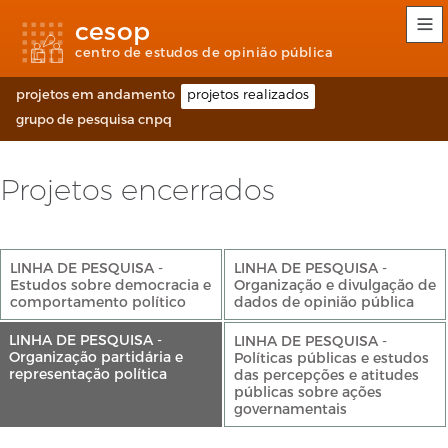
Links
Ir
Ir
Seletor
cesop
de
para
para
de
acessibilidade
conteúdo
o
idioma
centro de estudos de opinião pública
rodapé
(Language
selection)
projetos em andamento
projetos realizados
grupo de pesquisa cnpq
Projetos encerrados
LINHA DE PESQUISA -
LINHA DE PESQUISA -
Estudos sobre democracia e
Organização e divulgação de
comportamento político
dados de opinião pública
LINHA DE PESQUISA -
LINHA DE PESQUISA -
Organização partidária e
Políticas públicas e estudos
representação política
das percepções e atitudes
públicas sobre ações
governamentais