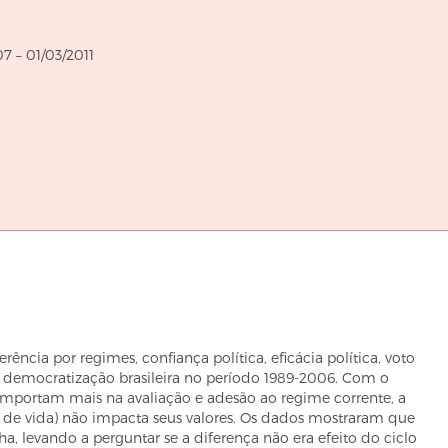
até
07
–
01/03/2011
rência por regimes, confiança política, eficácia política, voto
da democratização brasileira no período 1989-2006. Com o
 importam mais na avaliação e adesão ao regime corrente, a
clo de vida) não impacta seus valores. Os dados mostraram que
a, levando a perguntar se a diferença não era efeito do ciclo