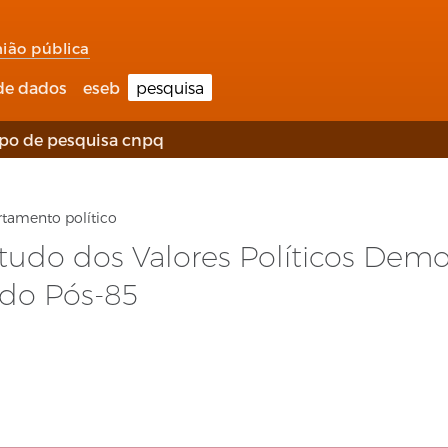
nião pública
de dados
eseb
pesquisa
po de pesquisa cnpq
tamento político
udo dos Valores Políticos Demo
odo Pós-85