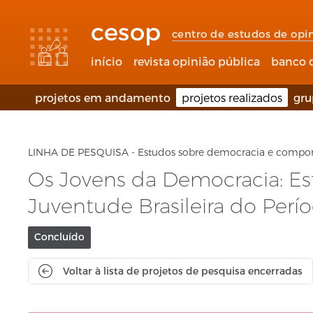
Links
Ir
Ir
Seletor
de
para
para
de
cesop
acessibilidade
conteúdo
o
idioma
centro de estudos de opi
rodapé
(Language
selection)
início
revista opinião pública
banco 
projetos em andamento
projetos realizados
gru
LINHA DE PESQUISA - Estudos sobre democracia e compor
Os Jovens da Democracia: Est
Juventude Brasileira do Perí
Situação
Concluído
do
projeto:
Voltar à lista de projetos de pesquisa encerradas