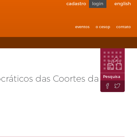
cadastro
login
english
Voltar
para
acessibilid
eventos
o cesop
contato
cráticos das Coortes da
Pesquisa

