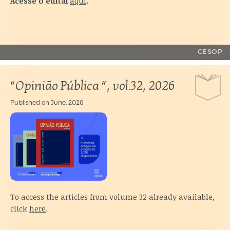
Acesse o edital
aqui
.
Access
the
CESOP
highlight
content
“Opinião Pública “, vol.32, 2026
Published on
June, 2026
To access the articles from volume 32 already available,
click
here
.
Access