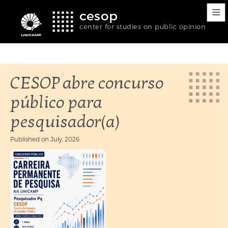
Accessibility
Go
Go
Language
cesop
links
to
to
selection
content
footer
(Seletor
center for studies on public opinion
de
idioma)
CESOP abre concurso
público para
pesquisador(a)
Published on
July, 2026