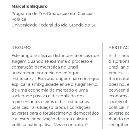
Marcello Baquero
Programa de Pós-Graduação em Ciência
Política
Universidade Federal do Rio Grande do Sul
RESUMO
ABSTRAC
Este artigo analisa as distorções teóricas que
In this art
surgem quando se examina o processo e
distortio
construção democrática no Brasil
Brazilian 
unicamente por meio do enfoque
process is
institucional. Esta abordagem não consegue
the instit
explicar a ambigüidade entre o surgimento
does not e
de uma economia de mercado e uma
between t
sociedade passiva e desconfiada dos
economy a
representantes eleitos e das instituições
society of 
políticas. Tal situação produz condições
political i
adversas para o fortalecimento democrático
adverse po
e a institucionalização de uma cultura
that do no
política participativa. Nesse contexto, é
strengthen