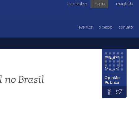
cadastro
login
english
Voltar
para
acessibilid
eventos
o cesop
contato
l no Brasil
Opinião
Pública

