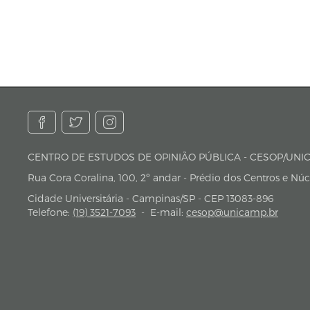
CENTRO DE ESTUDOS DE OPINIÃO PÚBLICA - CESO
endereço
Rua Cora Coralina, 100, 2º andar - Prédio dos Centros e Nú
Cidade Universitária - Campinas/SP - CEP 13083-896
Telefone:
(19) 3521-7093
-
E-mail:
cesop@unicamp.br