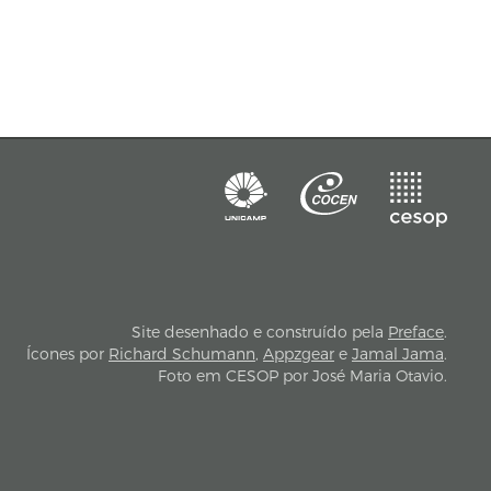
Site desenhado e construído pela
Preface
.
Ícones por
Richard Schumann
,
Appzgear
e
Jamal Jama
.
Foto em CESOP por José Maria Otavio.