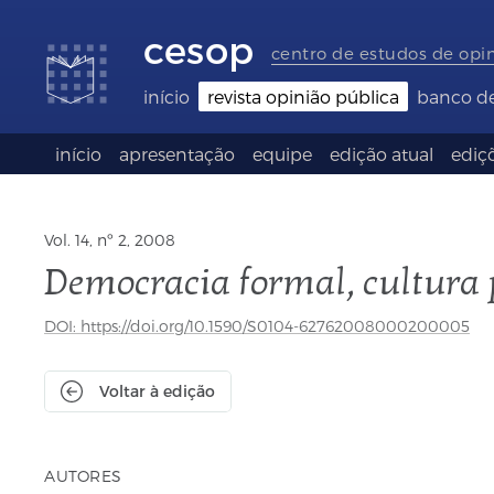
Links
Ir
Ir
Seletor
de
para
para
de
cesop
acessibilidade
conteúdo
o
idioma
centro de estudos de opi
rodapé
(Language
selection)
início
revista opinião pública
banco d
início
apresentação
equipe
edição atual
ediçõ
Vol. 14, nº 2, 2008
Democracia formal, cultura p
DOI: https://doi.org/10.1590/S0104-62762008000200005
Voltar à edição
AUTORES