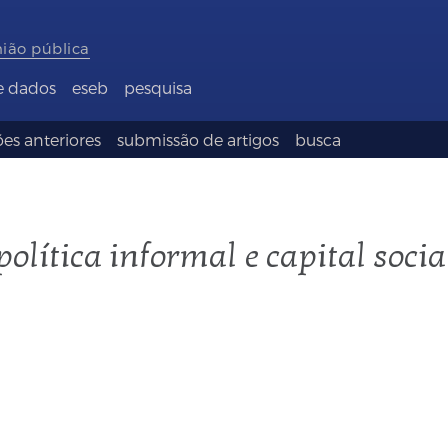
nião pública
e dados
eseb
pesquisa
es anteriores
submissão de artigos
busca
olítica informal e capital socia