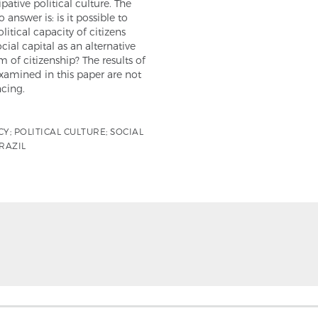
ipative political culture. The
 answer is: is it possible to
litical capacity of citizens
cial capital as an alternative
of citizenship? The results of
xamined in this paper are not
cing.
; POLITICAL CULTURE; SOCIAL
BRAZIL