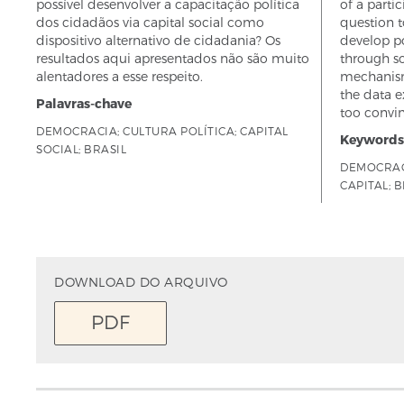
possível desenvolver a capacitação política
of a partic
dos cidadãos via capital social como
question to
dispositivo alternativo de cidadania? Os
develop po
resultados aqui apresentados não são muito
through so
alentadores a esse respeito.
mechanism 
the data e
Palavras-chave
too convin
DEMOCRACIA; CULTURA POLÍTICA; CAPITAL
Keywords
SOCIAL; BRASIL
DEMOCRACY
CAPITAL; 
DOWNLOAD DO ARQUIVO
PDF