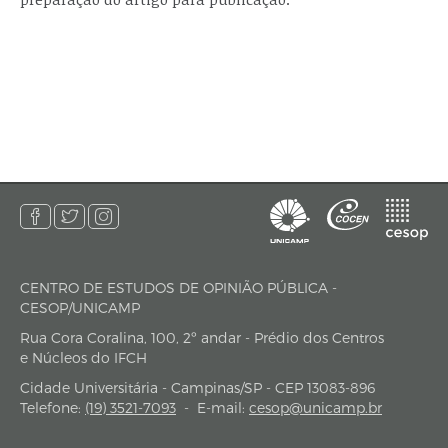
CENTRO DE ESTUDOS DE OPINIÃO PÚBLICA -
endereço
CESOP/UNICAMP
Rua Cora Coralina, 100, 2º andar - Prédio dos Centros
e Núcleos do IFCH
Cidade Universitária - Campinas/SP - CEP 13083-896
Telefone:
(19) 3521-7093
-
E-mail:
cesop@unicamp.br