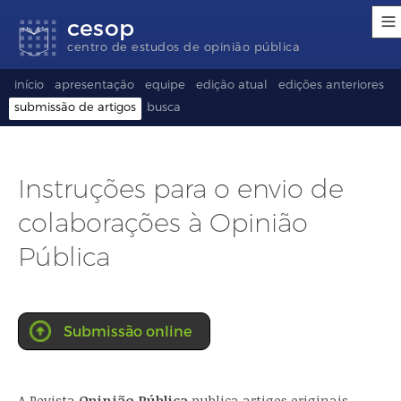
Links
Ir
Ir
Seletor
cesop
de
para
para
de
acessibilidade
conteúdo
o
idioma
centro de estudos de opinião pública
rodapé
(Language
selection)
início
apresentação
equipe
edição atual
edições anteriores
submissão de artigos
busca
Instruções para o envio de
colaborações à Opinião
Pública
Submissão online
A Revista
Opinião Pública
publica artigos originais