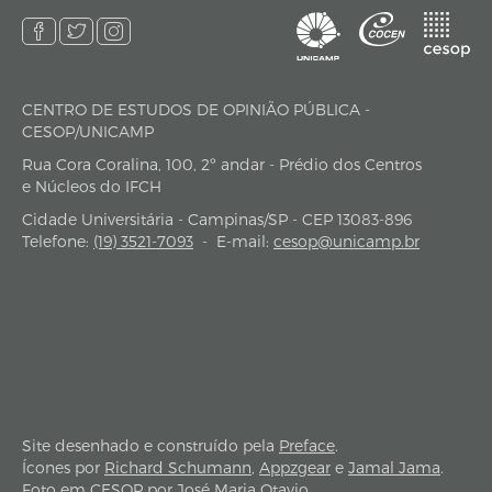
CENTRO DE ESTUDOS DE OPINIÃO PÚBLICA -
endereço
CESOP/UNICAMP
Rua Cora Coralina, 100, 2º andar - Prédio dos Centros
e Núcleos do IFCH
Cidade Universitária - Campinas/SP - CEP 13083-896
Telefone:
(19) 3521-7093
-
E-mail:
cesop@unicamp.br
Site desenhado e construído pela
Preface
.
Ícones por
Richard Schumann
,
Appzgear
e
Jamal Jama
.
Foto em CESOP por José Maria Otavio.