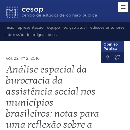
Links
Ir
Ir
Seletor
cesop
de
para
para
de
acessibilidade
conteúdo
o
idioma
centro de estudos de opinião pública
rodapé
(Language
selection)
início
apresentação
equipe
edição atual
edições anteriores
submissão de artigos
busca
Opinião
Pública


Vol. 22, nº 2, 2016
Análise espacial da
burocracia da
assistência social nos
municípios
brasileiros: notas para
uma reflexão sobre a