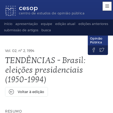
Links
Ir
Ir
Seletor
cesop
de
para
para
de
acessibilidade
conteúdo
o
idioma
centro de estudos de opinião pública
rodapé
(Language
selection)
início
apresentação
equipe
edição atual
edições anteriores
submissão de artigos
busca
Opinião
Pública


Vol. 02, nº 2, 1994
TENDÊNCIAS - Brasil:
eleições presidenciais
(1950-1994)
Voltar à edição
RESUMO