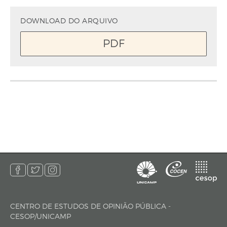
DOWNLOAD DO ARQUIVO
PDF
CENTRO DE ESTUDOS DE OPINIÃO PÚBLICA -
endereço
CESOP/UNICAMP