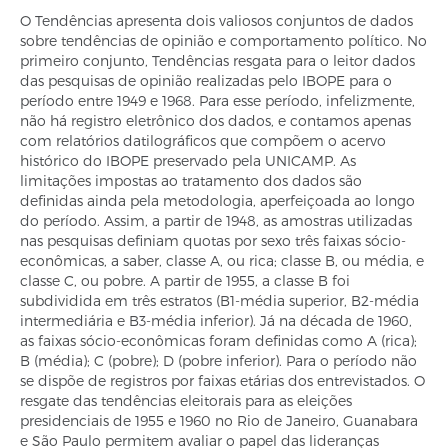
O Tendências apresenta dois valiosos conjuntos de dados
sobre tendências de opinião e comportamento político. No
primeiro conjunto, Tendências resgata para o leitor dados
das pesquisas de opinião realizadas pelo IBOPE para o
período entre 1949 e 1968. Para esse período, infelizmente,
não há registro eletrônico dos dados, e contamos apenas
com relatórios datilográficos que compõem o acervo
histórico do IBOPE preservado pela UNICAMP. As
limitações impostas ao tratamento dos dados são
definidas ainda pela metodologia, aperfeiçoada ao longo
do período. Assim, a partir de 1948, as amostras utilizadas
nas pesquisas definiam quotas por sexo três faixas sócio-
econômicas, a saber, classe A, ou rica; classe B, ou média, e
classe C, ou pobre. A partir de 1955, a classe B foi
subdividida em três estratos (B1-média superior, B2-média
intermediária e B3-média inferior). Já na década de 1960,
as faixas sócio-econômicas foram definidas como A (rica);
B (média); C (pobre); D (pobre inferior). Para o período não
se dispõe de registros por faixas etárias dos entrevistados. O
resgate das tendências eleitorais para as eleições
presidenciais de 1955 e 1960 no Rio de Janeiro, Guanabara
e São Paulo permitem avaliar o papel das lideranças