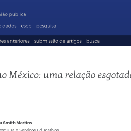
nião pública
e dados
eseb
pesquisa
es anteriores
submissão de artigos
busca
 no México: uma relação esgotad
a Smith Martins
esquisa e Serviços Educativos