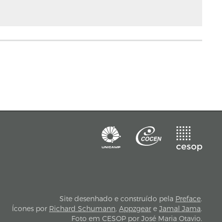
Site desenhado e construído pela
Preface
.
Ícones por
Richard Schumann
,
Appzgear
e
Jamal Jama
.
Foto em CESOP por José Maria Otavio.