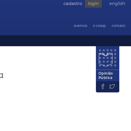
cadastro
login
english
Voltar
para
acessibilid
eventos
o cesop
contato
a
Opinião
Pública

