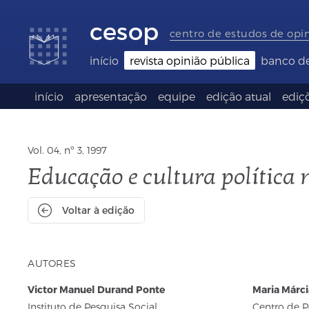
Links
Ir
Ir
Seletor
de
para
para
de
cesop
acessibilidade
conteúdo
o
idioma
centro de estudos de opi
rodapé
(Language
selection)
início
revista opinião pública
banco d
início
apresentação
equipe
edição atual
ediçõ
Vol. 04, nº 3, 1997
Educação e cultura política
Voltar à edição
AUTORES
Victor Manuel Durand Ponte
Maria Márci
Instituto de Pesquisa Social
Centro de P