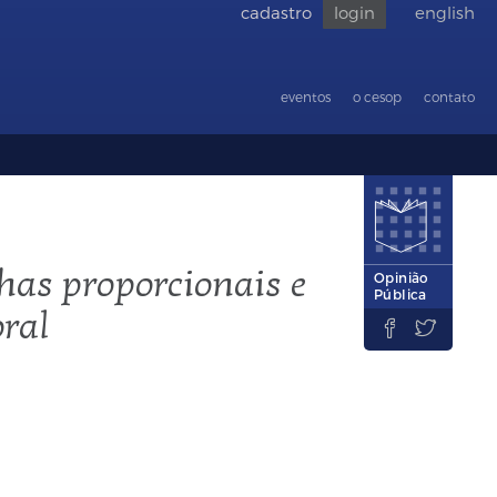
cadastro
login
english
Voltar
para
acessibilid
eventos
o cesop
contato
has proporcionais e
Opinião
Pública
oral

