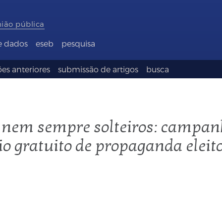
nião pública
e dados
eseb
pesquisa
es anteriores
submissão de artigos
busca
s nem sempre solteiros: campan
o gratuito de propaganda eleit