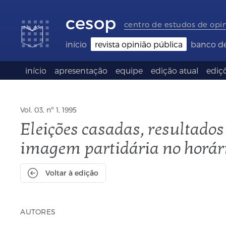
Links
Ir
Ir
Seletor
de
para
para
de
cesop
acessibilidade
conteúdo
o
idioma
centro de estudos de opi
rodapé
(Language
selection)
início
revista opinião pública
banco d
início
apresentação
equipe
edição atual
ediçõ
Vol. 03, nº 1, 1995
Eleições casadas, resultado
imagem partidária no horári
Voltar à edição
AUTORES