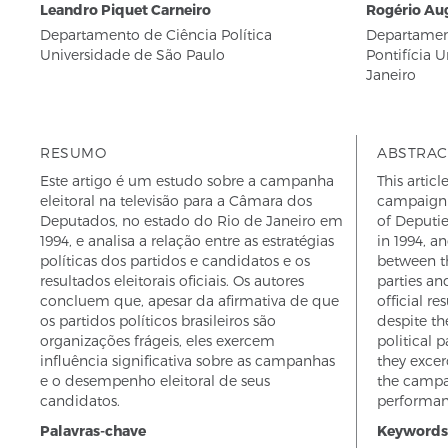
Leandro Piquet Carneiro
Rogério Au
Departamento de Ciência Política
Departament
Universidade de São Paulo
Pontifícia 
Janeiro
RESUMO
ABSTRAC
Este artigo é um estudo sobre a campanha
This articl
eleitoral na televisão para a Câmara dos
campaign 
Deputados, no estado do Rio de Janeiro em
of Deputie
1994, e analisa a relação entre as estratégias
in 1994, an
políticas dos partidos e candidatos e os
between th
resultados eleitorais oficiais. Os autores
parties an
concluem que, apesar da afirmativa de que
official re
os partidos políticos brasileiros são
despite th
organizações frágeis, eles exercem
political p
influência significativa sobre as campanhas
they excer
e o desempenho eleitoral de seus
the campa
candidatos.
performanc
Palavras-chave
Keywords