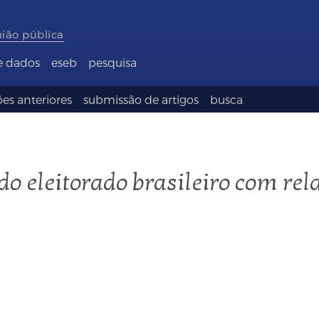
nião pública
e dados
eseb
pesquisa
es anteriores
submissão de artigos
busca
o eleitorado brasileiro com rel