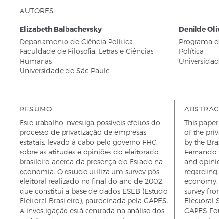
AUTORES
Elizabeth Balbachevsky
Denilde Oli
Departamento de Ciência Política
Programa d
Faculdade de Filosofia, Letras e Ciências
Política
Humanas
Universidad
Universidade de São Paulo
RESUMO
ABSTRAC
Este trabalho investiga possíveis efeitos do
This paper
processo de privatização de empresas
of the pri
estatais, levado à cabo pelo governo FHC,
by the Bra
sobre as atitudes e opiniões do eleitorado
Fernando H
brasileiro acerca da presença do Estado na
and opinio
economia. O estudo utiliza um survey pós-
regarding 
eleitoral realizado no final do ano de 2002,
economy. T
que constitui a base de dados ESEB (Estudo
survey fro
Eleitoral Brasileiro), patrocinada pela CAPES.
Electoral 
A investigação está centrada na análise dos
CAPES Fou