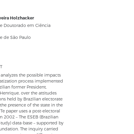
veira Holzhacker
e Doutorado em Ciência
e de São Paulo
T
 analyzes the possible impacts
vatization process implemented
zilian former President,
enrique, over the attitudes
ns held by Brazilian electorate
the presence of the state in the
e paper uses a post-electoral
m 2002 – The ESEB (Brazilian
Study) data-base – supported by
ndation. The inquiry carried