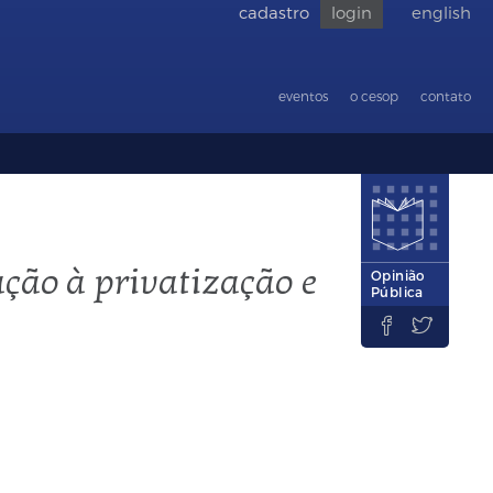
cadastro
login
english
Voltar
para
acessibilid
eventos
o cesop
contato
ação à privatização e
Opinião
Pública

