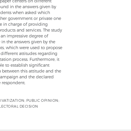
 paper centers on different
ound in the answers given by
ndents when asked which
ither government or private one
e in charge of providing
products and services. The study
 an impressive degree of
in the answers given by the
ts, which were used to propose
r different attitudes regarding
ization process. Furthermore, it
le to establish significant
n between this attitude and the
 campaign and the declared
e respondent.
RIVATIZATION; PUBLIC OPINION;
ELECTORAL DECISION