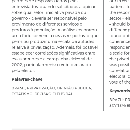
padrões de respostas dados pelos
out in the
entrevistados, quando solicitados a opinar
patterns f
sobre qual setor –iniciativa privada ou
the respo
governo - deveria ser responsável pelo
sector – e
provimento de diferentes serviços e
– should b
produtos à população. A análise encontrou
different 
uma forte coerência nessas respostas, o que
found out
permitiu produzir uma escala de atitudes
coherence 
relativa à privatização. Ademais, foi possível
responden
estabelecer correlações significativas entre
a scale fo
essas atitudes e a campanha eleitoral de
the privat
2002, particularmente o voto declarado
was possib
pelo eleitor.
correlatio
electoral
Palavras-chave
vote of th
BRASIL; PRIVATIZAÇÃO; OPINIÃO PÚBLICA;
Keywords
ESTATISMO; DECISÃO ELEITORAL
BRAZIL; P
STATISM; 