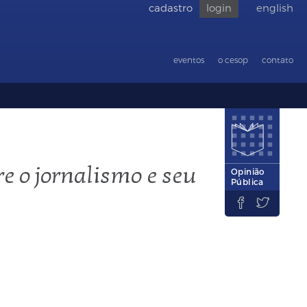
cadastro
login
english
Voltar
para
acessibilid
eventos
o cesop
contato
e o jornalismo e seu
Opinião
Pública

