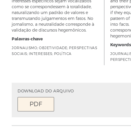
interesses específicos sejam vocalizados
and their 
como se correspondessem à totalidade,
perspectiv
naturalizando um padrão de valores e
if they equ
transmutando julgamentos em fatos. No
pattern o
jornalismo, a neutralidade corresponde à
into facts.
validação de discursos hegemônicos.
correspond
hegemonic
Palavras-chave
Keywords
JORNALISMO; OBJETIVIDADE; PERSPECTIVAS
SOCIAIS; INTERESSES; POLÍTICA
JOURNALIS
PERSPECTI
DOWNLOAD DO ARQUIVO
PDF