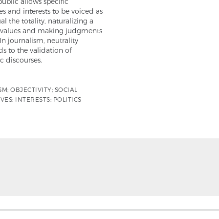
public allows specific
es and interests to be voiced as
al the totality, naturalizing a
f values and making judgments
 In journalism, neutrality
s to the validation of
 discourses.
M; OBJECTIVITY; SOCIAL
VES; INTERESTS; POLITICS