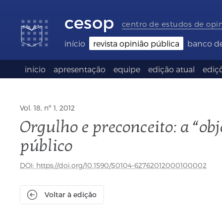
Links
Ir
Ir
Seletor
de
para
para
de
cesop
acessibilidade
conteúdo
o
idioma
centro de estudos de opi
rodapé
(Language
selection)
início
revista opinião pública
banco d
início
apresentação
equipe
edição atual
ediçõ
Vol. 18, nº 1, 2012
Orgulho e preconceito: a “ob
público
DOI: https://doi.org/10.1590/S0104-62762012000100002
Voltar à edição