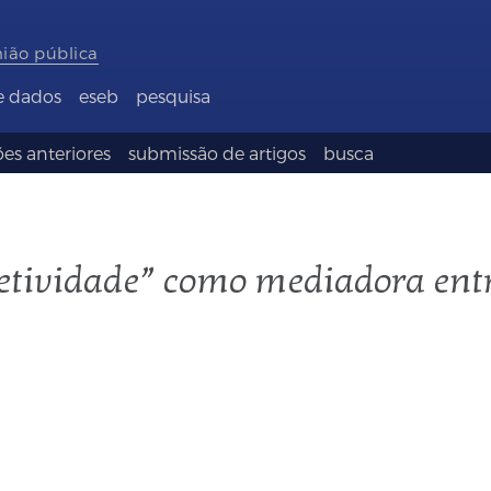
nião pública
e dados
eseb
pesquisa
es anteriores
submissão de artigos
busca
jetividade” como mediadora entr