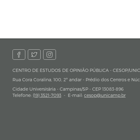
CENTRO DE ESTUDOS DE OPINIÃO PÚBLICA - CESO
endereço
Rua Cora Coralina, 100, 2º andar - Prédio dos Centros e Nú
Cidade Universitária - Campinas/SP - CEP 13083-896
Telefone:
(19) 3521-7093
-
E-mail:
cesop@unicamp.br