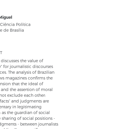
 Miguel
 Ciência Política
e de Brasília
T
e discusses the value of
y” for journalistic discourses
ces. The analysis of Brazilian
ws magazines confirms the
sion that the ideal of
y and the assertion of moral
not exclude each other:
 facts” and judgments are
tary in legitimating
 as the guardian of social
 sharing of social positions -
dgments - between journalists