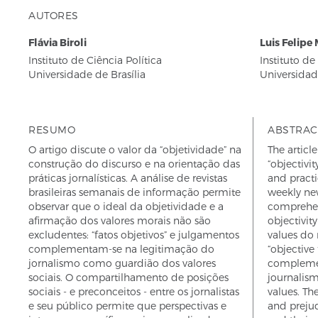
AUTORES
Flávia Biroli
Luis Felipe
Instituto de Ciência Política
Instituto de
Universidade de Brasília
Universidad
RESUMO
ABSTRAC
O artigo discute o valor da “objetividade” na
The articl
construção do discurso e na orientação das
“objectivit
práticas jornalísticas. A análise de revistas
and practi
brasileiras semanais de informação permite
weekly ne
observar que o ideal da objetividade e a
comprehen
afirmação dos valores morais não são
objectivit
excludentes: “fatos objetivos” e julgamentos
values do 
complementam-se na legitimação do
“objective
jornalismo como guardião dos valores
complemen
sociais. O compartilhamento de posições
journalism
sociais - e preconceitos - entre os jornalistas
values. The
e seu público permite que perspectivas e
and preju