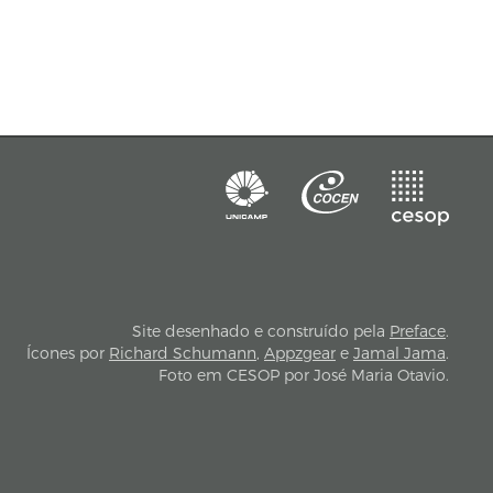
Site desenhado e construído pela
Preface
.
Ícones por
Richard Schumann
,
Appzgear
e
Jamal Jama
.
Foto em CESOP por José Maria Otavio.