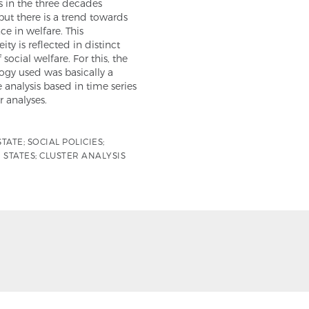
es in the three decades
but there is a trend towards
e in welfare. This
ty is reflected in distinct
 social welfare. For this, the
gy used was basically a
e analysis based in time series
r analyses.
TATE; SOCIAL POLICIES;
 STATES; CLUSTER ANALYSIS