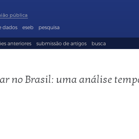
nião pública
e dados
eseb
pesquisa
es anteriores
submissão de artigos
busca
tar no Brasil: uma análise temp