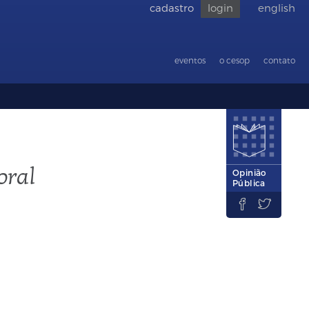
cadastro
login
english
Voltar
para
acessibilid
eventos
o cesop
contato
oral
Opinião
Pública

