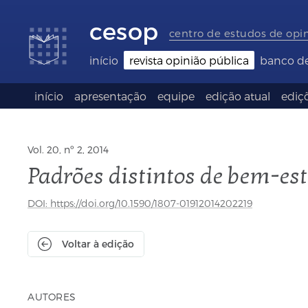
Links
Ir
Ir
Seletor
de
para
para
de
cesop
acessibilidade
conteúdo
o
idioma
centro de estudos de opi
rodapé
(Language
selection)
início
revista opinião pública
banco d
início
apresentação
equipe
edição atual
ediçõ
Vol. 20, nº 2, 2014
Padrões distintos de bem-es
DOI: https://doi.org/10.1590/1807-01912014202219
Voltar à edição
AUTORES