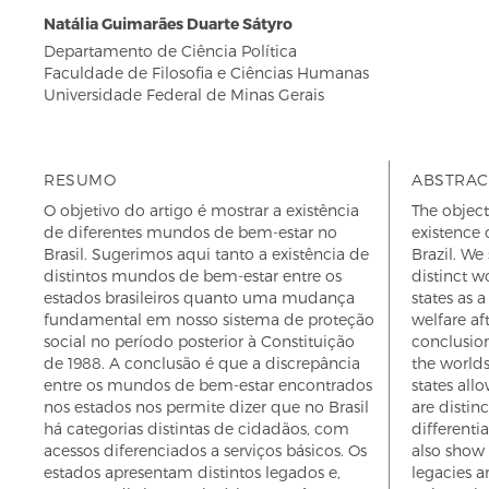
Natália Guimarães Duarte Sátyro
Departamento de Ciência Política
Faculdade de Filosofia e Ciências Humanas
Universidade Federal de Minas Gerais
RESUMO
ABSTRAC
O objetivo do artigo é mostrar a existência
The object
de diferentes mundos de bem-estar no
existence 
Brasil. Sugerimos aqui tanto a existência de
Brazil. We
distintos mundos de bem-estar entre os
distinct w
estados brasileiros quanto uma mudança
states as 
fundamental em nosso sistema de proteção
welfare af
social no período posterior à Constituição
conclusio
de 1988. A conclusão é que a discrepância
the world
entre os mundos de bem-estar encontrados
states allo
nos estados nos permite dizer que no Brasil
are distinc
há categorias distintas de cidadãos, com
differenti
acessos diferenciados a serviços básicos. Os
also show 
estados apresentam distintos legados e,
legacies a