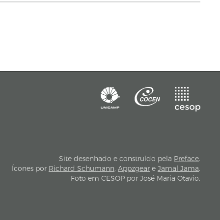
Site desenhado e construído pela
Preface
.
Ícones por
Richard Schumann
,
Appzgear
e
Jamal Jama
.
Foto em CESOP por José Maria Otavio.