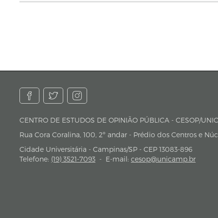
CENTRO DE ESTUDOS DE OPINIÃO PÚBLICA - CESO
endereço
Rua Cora Coralina, 100, 2º andar - Prédio dos Centros e Nú
Cidade Universitária - Campinas/SP - CEP 13083-896
Telefone:
(19) 3521-7093
-
E-mail:
cesop@unicamp.br