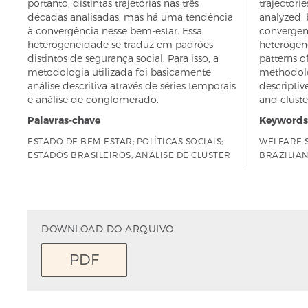
portanto, distintas trajetórias nas três
trajectori
décadas analisadas, mas há uma tendência
analyzed, 
à convergência nesse bem-estar. Essa
convergenc
heterogeneidade se traduz em padrões
heterogenei
distintos de segurança social. Para isso, a
patterns of
metodologia utilizada foi basicamente
methodolo
análise descritiva através de séries temporais
descriptiv
e análise de conglomerado.
and cluste
Palavras-chave
Keywords
ESTADO DE BEM-ESTAR; POLÍTICAS SOCIAIS;
WELFARE S
ESTADOS BRASILEIROS; ANÁLISE DE CLUSTER
BRAZILIAN
DOWNLOAD DO ARQUIVO
PDF