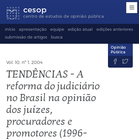
Links
Ir
Ir
Seletor
cesop
de
para
para
de
acessibilidade
conteúdo
o
idioma
centro de estudos de opinião pública
rodapé
(Language
selection)
início
apresentação
equipe
edição atual
edições anteriores
submissão de artigos
busca
Opinião
Pública


Vol. 10, nº 1, 2004
TENDÊNCIAS - A
reforma do judiciário
no Brasil na opinião
dos juízes,
procuradores e
promotores (1996-