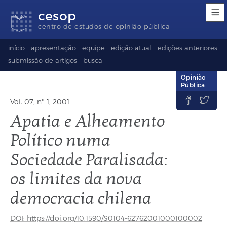
Links
Ir
Ir
Seletor
cesop
de
para
para
de
acessibilidade
conteúdo
o
idioma
centro de estudos de opinião pública
rodapé
(Language
selection)
início
apresentação
equipe
edição atual
edições anteriores
submissão de artigos
busca
Opinião
Pública


Vol. 07, nº 1, 2001
Apatia e Alheamento
Político numa
Sociedade Paralisada:
os limites da nova
democracia chilena
DOI: https://doi.org/10.1590/S0104-62762001000100002