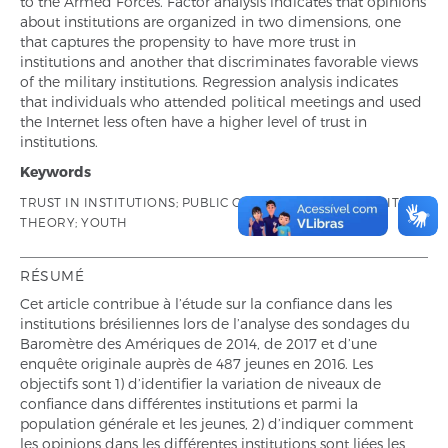
to the Armed Forces. Factor analysis indicates that opinions
about institutions are organized in two dimensions, one
that captures the propensity to have more trust in
institutions and another that discriminates favorable views
of the military institutions. Regression analysis indicates
that individuals who attended political meetings and used
the Internet less often have a higher level of trust in
institutions.
Keywords
TRUST IN INSTITUTIONS; PUBLIC OPINION; SOCIAL COGNITIVE
THEORY; YOUTH
RÉSUMÉ
Cet article contribue à l’étude sur la confiance dans les
institutions brésiliennes lors de l’analyse des sondages du
Baromètre des Amériques de 2014, de 2017 et d’une
enquête originale auprès de 487 jeunes en 2016. Les
objectifs sont 1) d’identifier la variation de niveaux de
confiance dans différentes institutions et parmi la
population générale et les jeunes, 2) d’indiquer comment
les opinions dans les différentes institutions sont liées les