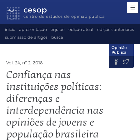
Links
Ir
Ir
Seletor
cesop
de
para
para
de
acessibilidade
conteúdo
o
idioma
centro de estudos de opinião pública
rodapé
(Language
selection)
início
apresentação
equipe
edição atual
edições anteriores
submissão de artigos
busca
Opinião
Pública


Vol. 24, nº 2, 2018
Confiança nas
instituições políticas:
diferenças e
interdependência nas
opiniões de jovens e
população brasileira