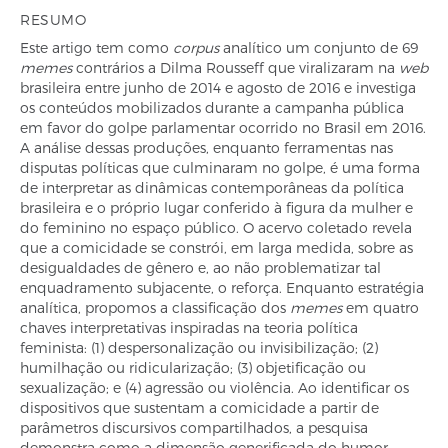
RESUMO
Este artigo tem como
corpus
analítico um conjunto de 69
memes
contrários a Dilma Rousseff que viralizaram na
web
brasileira entre junho de 2014 e agosto de 2016 e investiga
os conteúdos mobilizados durante a campanha pública
em favor do golpe parlamentar ocorrido no Brasil em 2016.
A análise dessas produções, enquanto ferramentas nas
disputas políticas que culminaram no golpe, é uma forma
de interpretar as dinâmicas contemporâneas da política
brasileira e o próprio lugar conferido à figura da mulher e
do feminino no espaço público. O acervo coletado revela
que a comicidade se constrói, em larga medida, sobre as
desigualdades de gênero e, ao não problematizar tal
enquadramento subjacente, o reforça. Enquanto estratégia
analítica, propomos a classificação dos
memes
em quatro
chaves interpretativas inspiradas na teoria política
feminista: (1) despersonalização ou invisibilização; (2)
humilhação ou ridicularização; (3) objetificação ou
sexualização; e (4) agressão ou violência. Ao identificar os
dispositivos que sustentam a comicidade a partir de
parâmetros discursivos compartilhados, a pesquisa
demonstra como a dimensão generificada do humor