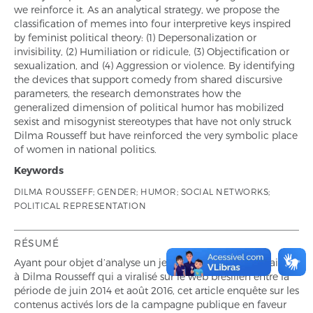
we reinforce it. As an analytical strategy, we propose the
classification of memes into four interpretive keys inspired
by feminist political theory: (1) Depersonalization or
invisibility, (2) Humiliation or ridicule, (3) Objectification or
sexualization, and (4) Aggression or violence. By identifying
the devices that support comedy from shared discursive
parameters, the research demonstrates how the
generalized dimension of political humor has mobilized
sexist and misogynist stereotypes that have not only struck
Dilma Rousseff but have reinforced the very symbolic place
of women in national politics.
Keywords
DILMA ROUSSEFF; GENDER; HUMOR; SOCIAL NETWORKS;
POLITICAL REPRESENTATION
RÉSUMÉ
Ayant pour objet d’analyse un jeu de 69 mèmes contraires
à Dilma Rousseff qui a viralisé sur le web brésilien entre la
période de juin 2014 et août 2016, cet article enquête sur les
contenus activés lors de la campagne publique en faveur