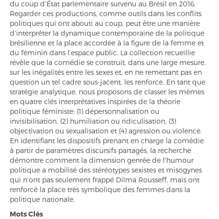
du coup d’État parlementaire survenu au Brésil en 2016.
Regarder ces productions, comme outils dans les conflits
politiques qui ont abouti au coup, peut être une manière
d’interpréter la dynamique contemporaine de la politique
brésilienne et la place accordée à la figure de la femme et
du féminin dans l’espace public. La collection recueillie
révèle que la comédie se construit, dans une large mesure,
sur les inégalités entre les sexes et, en ne remettant pas en
question un tel cadre sous-jacent, les renforce. En tant que
stratégie analytique, nous proposons de classer les mèmes
en quatre clés interprétatives inspirées de la théorie
politique féministe: (1) dépersonnalisation ou
invisibilisation, (2) humiliation ou ridiculisation, (3)
objectivation ou sexualisation et (4) agression ou violence.
En identifiant les dispositifs prenant en charge la comédie
à partir de paramètres discursifs partagés, la recherche
démontre comment la dimension genrée de l'humour
politique a mobilisé des stéréotypes sexistes et misogynes
qui n'ont pas seulement frappé Dilma Rousseff, mais ont
renforcé la place très symbolique des femmes dans la
politique nationale.
Mots Clés