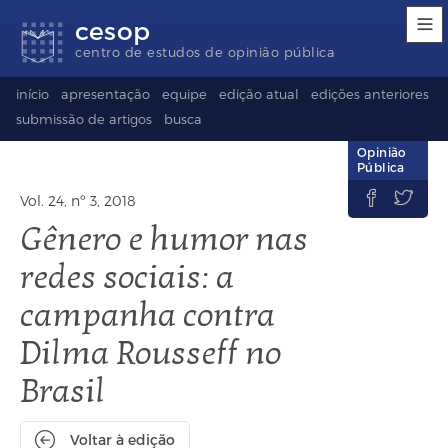
Links
Ir
Ir
Seletor
cesop
de
para
para
de
acessibilidade
conteúdo
o
idioma
centro de estudos de opinião pública
rodapé
(Language
selection)
início
apresentação
equipe
edição atual
edições anteriores
submissão de artigos
busca
Opinião
Pública


Vol. 24, nº 3, 2018
Gênero e humor nas
redes sociais: a
campanha contra
Dilma Rousseff no
Brasil
Voltar à edição