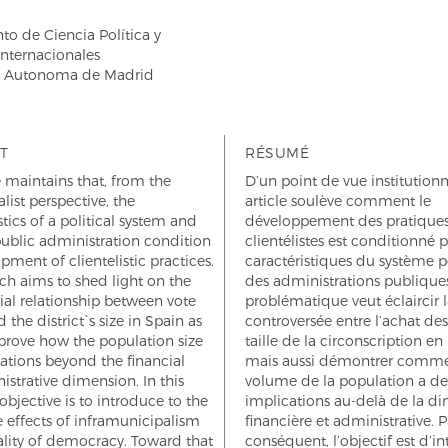
o de Ciencia Política y
Internacionales
d Autonoma de Madrid
T
RÉSUMÉ
le maintains that, from the
D’un point de vue institutionna
alist perspective, the
article soulève comment le
stics of a political system and
développement des pratique
public administration condition
clientélistes est conditionné p
pment of clientelistic practices.
caractéristiques du système p
rch aims to shed light on the
des administrations publiques
ial relationship between vote
problématique veut éclaircir l
 the district`s size in Spain as
controversée entre l’achat des 
 prove how the population size
taille de la circonscription e
ations beyond the financial
mais aussi démontrer comme
strative dimension. In this
volume de la population a de
 objective is to introduce to the
implications au-delà de la d
 effects of inframunicipalism
financière et administrative. P
lity of democracy. Toward that
conséquent, l’objectif est d’in