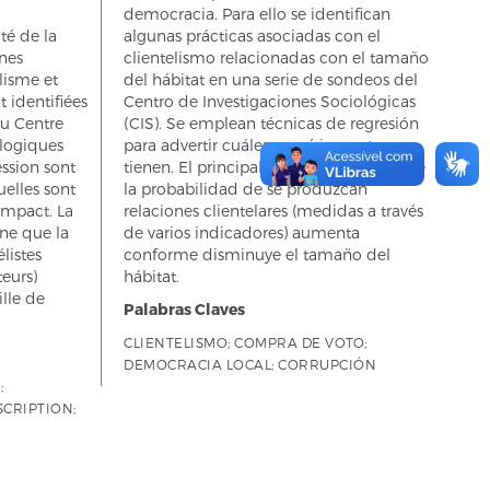
democracia. Para ello se identifican
ité de la
algunas prácticas asociadas con el
ines
clientelismo relacionadas con el tamaño
lisme et
del hábitat en una serie de sondeos del
nt identifiées
Centro de Investigaciones Sociológicas
u Centre
(CIS). Se emplean técnicas de regresión
logiques
para advertir cuáles y qué impacto
ession sont
tienen. El principal hallazgo subraya que
uelles sont
la probabilidad de se produzcan
 impact. La
relaciones clientelares (medidas a través
gne que la
de varios indicadores) aumenta
listes
conforme disminuye el tamaño del
teurs)
hábitat.
lle de
Palabras Claves
CLIENTELISMO; COMPRA DE VOTO;
DEMOCRACIA LOCAL; CORRUPCIÓN
;
CRIPTION;