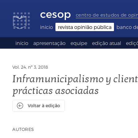
Links
Ir
Ir
Seletor
de
para
para
de
cesop
acessibilidade
conteúdo
o
idioma
centro de estudos de opi
rodapé
(Language
selection)
início
revista opinião pública
banco d
início
apresentação
equipe
edição atual
ediçõ
Vol. 24, nº 3, 2018
Inframunicipalismo y clien
prácticas asociadas
Voltar à edição
AUTORES