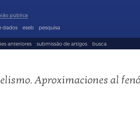
nião pública
e dados
eseb
pesquisa
es anteriores
submissão de artigos
busca
telismo. Aproximaciones al fen