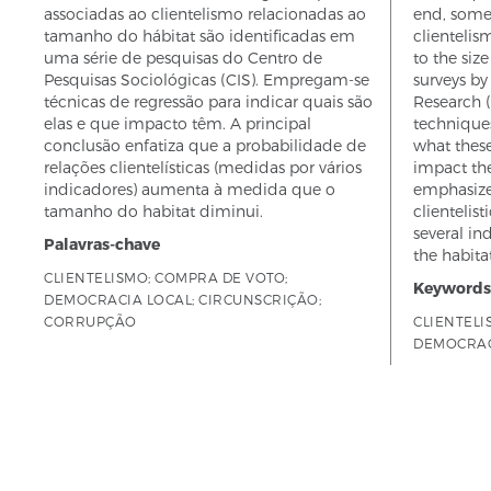
associadas ao clientelismo relacionadas ao
end, some 
tamanho do hábitat são identificadas em
clientelis
uma série de pesquisas do Centro de
to the size
Pesquisas Sociológicas (CIS). Empregam-se
surveys by
técnicas de regressão para indicar quais são
Research (
elas e que impacto têm. A principal
technique
conclusão enfatiza que a probabilidade de
what these
relações clientelísticas (medidas por vários
impact th
indicadores) aumenta à medida que o
emphasizes
tamanho do habitat diminui.
clientelis
several ind
Palavras-chave
the habita
CLIENTELISMO; COMPRA DE VOTO;
Keywords
DEMOCRACIA LOCAL; CIRCUNSCRIÇÃO;
CORRUPÇÃO
CLIENTELI
DEMOCRACY