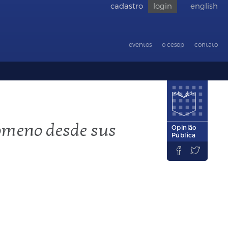
cadastro
login
english
Voltar
para
acessibilid
eventos
o cesop
contato
ómeno desde sus
Opinião
Pública

