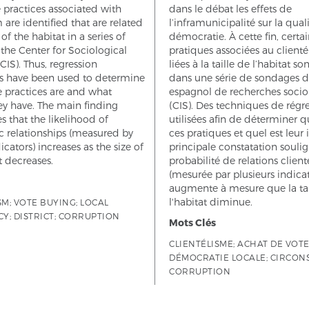
practices associated with
dans le débat les effets de
m are identified that are related
l’inframunicipalité sur la qual
 of the habitat in a series of
démocratie. À cette fin, certa
 the Center for Sociological
pratiques associées au clienté
CIS). Thus, regression
liées à la taille de l’habitat so
s have been used to determine
dans une série de sondages d
 practices are and what
espagnol de recherches socio
ey have. The main finding
(CIS). Des techniques de régr
 that the likelihood of
utilisées afin de déterminer q
tic relationships (measured by
ces pratiques et quel est leur
icators) increases as the size of
principale constatation souli
t decreases.
probabilité de relations clienté
(mesurée par plusieurs indica
augmente à mesure que la tai
l'habitat diminue.
SM; VOTE BUYING; LOCAL
; DISTRICT; CORRUPTION
Mots Clés
CLIENTÉLISME; ACHAT DE VOTE
DÉMOCRATIE LOCALE; CIRCONS
CORRUPTION