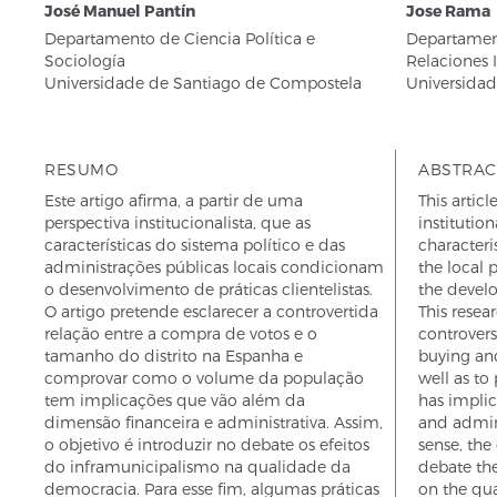
José Manuel Pantín
Jose Rama
Departamento de Ciencia Política e
Departament
Sociología
Relaciones 
Universidade de Santiago de Compostela
Universida
RESUMO
ABSTRAC
Este artigo afirma, a partir de uma
This artic
perspectiva institucionalista, que as
institution
características do sistema político e das
characteri
administrações públicas locais condicionam
the local 
o desenvolvimento de práticas clientelistas.
the develo
O artigo pretende esclarecer a controvertida
This resea
relação entre a compra de votos e o
controvers
tamanho do distrito na Espanha e
buying and
comprovar como o volume da população
well as to
tem implicações que vão além da
has implic
dimensão financeira e administrativa. Assim,
and admini
o objetivo é introduzir no debate os efeitos
sense, the
do inframunicipalismo na qualidade da
debate the
democracia. Para esse fim, algumas práticas
on the qua