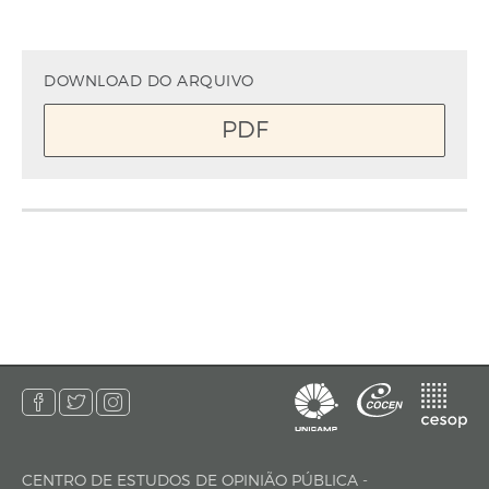
DOWNLOAD DO ARQUIVO
PDF
CENTRO DE ESTUDOS DE OPINIÃO PÚBLICA -
endereço