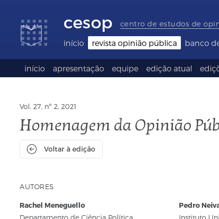
Links
Ir
Ir
Seletor
de
para
para
de
cesop
acessibilidade
conteúdo
o
idioma
centro de estudos de opi
rodapé
(Language
selection)
início
revista opinião pública
banco d
início
apresentação
equipe
edição atual
ediçõ
Vol. 27, nº 2, 2021
Homenagem da Opinião Públi
Voltar à edição
AUTORES
Rachel Meneguello
Pedro Neiv
Departamento de Ciência Política
Instituto Un