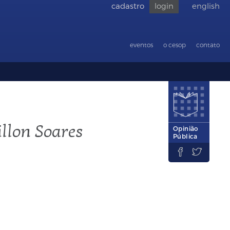
cadastro
login
english
Voltar
para
acessibilid
eventos
o cesop
contato
llon Soares
Opinião
Pública

