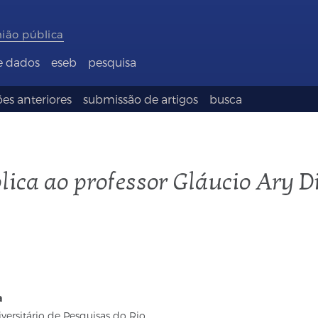
nião pública
e dados
eseb
pesquisa
es anteriores
submissão de artigos
busca
ca ao professor Gláucio Ary Di
a
iversitário de Pesquisas do Rio