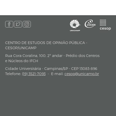
CENTRO DE ESTUDOS DE OPINIÃO PÚBLICA -
endereço
CESOP/UNICAMP
Rua Cora Coralina, 100, 2º andar - Prédio dos Centros
e Núcleos do IFCH
Cidade Universitária - Campinas/SP - CEP 13083-896
Telefone:
(19) 3521-7093
-
E-mail:
cesop@unicamp.br