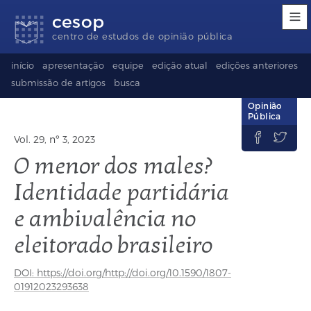
Links
Ir
Ir
Seletor
cesop
de
para
para
de
acessibilidade
conteúdo
o
idioma
centro de estudos de opinião pública
rodapé
(Language
selection)
início
apresentação
equipe
edição atual
edições anteriores
submissão de artigos
busca
Opinião
Pública


Vol. 29, nº 3, 2023
O menor dos males?
Identidade partidária
e ambivalência no
eleitorado brasileiro
DOI: https://doi.org/http://doi.org/10.1590/1807-
01912023293638