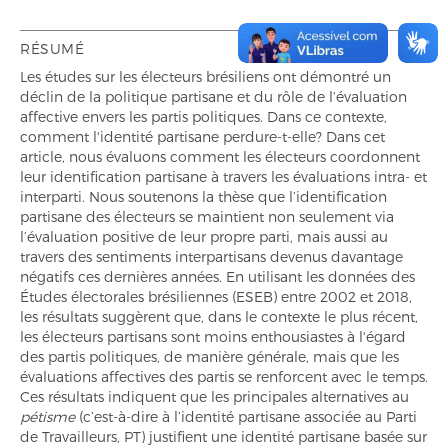
RÉSUMÉ
Les études sur les électeurs brésiliens ont démontré un
déclin de la politique partisane et du rôle de l’évaluation
affective envers les partis politiques. Dans ce contexte,
comment l'identité partisane perdure-t-elle? Dans cet
article, nous évaluons comment les électeurs coordonnent
leur identification partisane à travers les évaluations intra- et
interparti. Nous soutenons la thèse que l’identification
partisane des électeurs se maintient non seulement via
l’évaluation positive de leur propre parti, mais aussi au
travers des sentiments interpartisans devenus davantage
négatifs ces dernières années. En utilisant les données des
Études électorales brésiliennes (ESEB) entre 2002 et 2018,
les résultats suggèrent que, dans le contexte le plus récent,
les électeurs partisans sont moins enthousiastes à l'égard
des partis politiques, de manière générale, mais que les
évaluations affectives des partis se renforcent avec le temps.
Ces résultats indiquent que les principales alternatives au
pétisme
(c’est-à-dire à l’identité partisane associée au Parti
de Travailleurs, PT) justifient une identité partisane basée sur