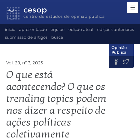
Links
Ir
Ir
Seletor
cesop
de
para
para
de
acessibilidade
conteúdo
o
idioma
centro de estudos de opinião pública
rodapé
(Language
selection)
início
apresentação
equipe
edição atual
edições anteriores
submissão de artigos
busca
Opinião
Pública


Vol. 29, nº 3, 2023
O que está
acontecendo? O que os
trending topics podem
nos dizer a respeito de
ações políticas
coletivamente