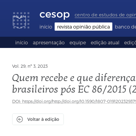
Links
Ir
Ir
Seletor
de
para
para
de
cesop
acessibilidade
conteúdo
o
idioma
centro de estudos de opi
rodapé
(Language
selection)
início
revista opinião pública
banco d
início
apresentação
equipe
edição atual
ediçõ
Vol. 29, nº 3, 2023
Quem recebe e que diferenç
brasileiros pós EC 86/2015 (
DOI: https://doi.org/http://doi.org/10.1590/1807-019120232937
Voltar à edição