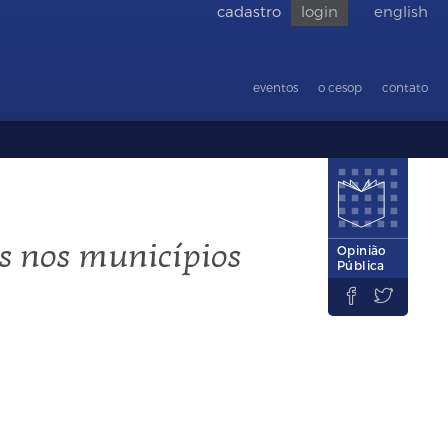
cadastro
login
english
Voltar
para
acessibilid
eventos
o cesop
contato
s nos municípios
Opinião
Pública

