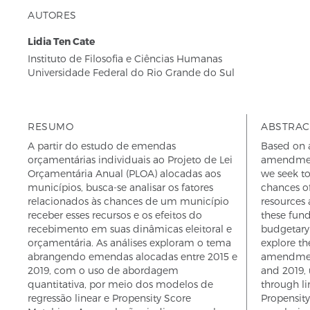
AUTORES
Lidia Ten Cate
Instituto de Filosofia e Ciências Humanas
Universidade Federal do Rio Grande do Sul
RESUMO
ABSTRAC
A partir do estudo de emendas
Based on a
orçamentárias individuais ao Projeto de Lei
amendment
Orçamentária Anual (PLOA) alocadas aos
we seek to
municípios, busca-se analisar os fatores
chances of
relacionados às chances de um município
resources 
receber esses recursos e os efeitos do
these fund
recebimento em suas dinâmicas eleitoral e
budgetary
orçamentária. As análises exploram o tema
explore th
abrangendo emendas alocadas entre 2015 e
amendment
2019, com o uso de abordagem
and 2019, 
quantitativa, por meio dos modelos de
through l
regressão linear e Propensity Score
Propensit