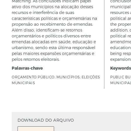
Matching. As conclusões indicam papel
conclusion
ativo dos municípios na alocação desses
municipali
recursos e interferência de suas
resources 
características políticas e orçamentárias na
political 
propensão ao recebimento de emendas.
the propen
Além disso, identificam-se retornos
addition, 
orçamentários e políticos diversos entre
political 
emendas alocadas em saúde, educação e
amendment
urbanismo, sendo esta última responsável
education 
pelas maiores expansões orçamentárias e
being resp
pelos retornos eleitorais.
expansions
Palavras-chave
Keywords
ORÇAMENTO PÚBLICO; MUNICÍPIOS; ELEIÇÕES
PUBLIC BU
MUNICIPAIS
MUNICIPAL
DOWNLOAD DO ARQUIVO