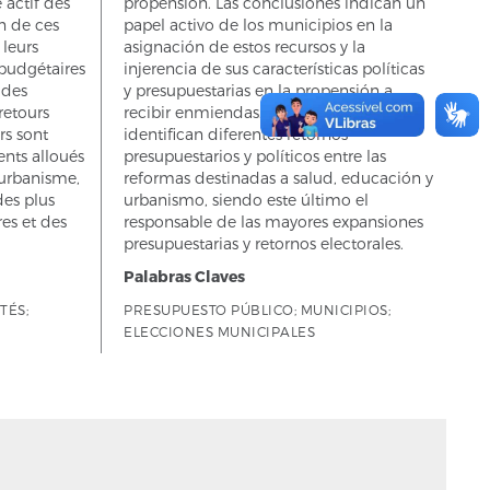
 actif des
propensión. Las conclusiones indican un
n de ces
papel activo de los municipios en la
 leurs
asignación de estos recursos y la
 budgétaires
injerencia de sus características políticas
 des
y presupuestarias en la propensión a
retours
recibir enmiendas. Además, se
rs sont
identifican diferentes retornos
nts alloués
presupuestarios y políticos entre las
l'urbanisme,
reformas destinadas a salud, educación y
des plus
urbanismo, siendo este último el
es et des
responsable de las mayores expansiones
presupuestarias y retornos electorales.
Palabras Claves
TÉS;
PRESUPUESTO PÚBLICO; MUNICIPIOS;
ELECCIONES MUNICIPALES