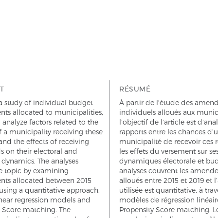
T
RÉSUMÉ
 study of individual budget
À partir de l'étude des ame
s allocated to municipalities,
individuels alloués aux munici
 analyze factors related to the
l’objectif de l’article est d’ana
 a municipality receiving these
rapports entre les chances d’
and the effects of receiving
municipalité de recevoir ces r
s on their electoral and
les effets du versement sur se
 dynamics. The analyses
dynamiques électorale et bud
e topic by examining
analyses couvrent les amend
s allocated between 2015
alloués entre 2015 et 2019 et 
using a quantitative approach,
utilisée est quantitative, à trav
inear regression models and
modèles de régression linéaire
y Score matching. The
Propensity Score matching. L