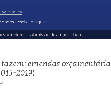
nião pública
e dados
eseb
pesquisa
es anteriores
submissão de artigos
busca
a fazem: emendas orçamentária
2015-2019)
92