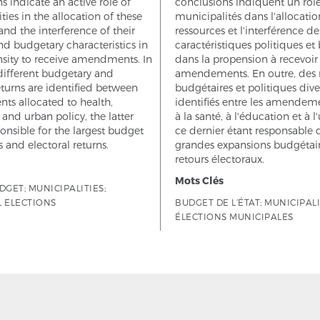
s indicate an active role of
conclusions indiquent un rôle
ties in the allocation of these
municipalités dans l'allocatio
and the interference of their
ressources et l'interférence de
and budgetary characteristics in
caractéristiques politiques et
sity to receive amendments. In
dans la propension à recevoir
different budgetary and
amendements. En outre, des 
returns are identified between
budgétaires et politiques dive
s allocated to health,
identifiés entre les amendeme
and urban policy, the latter
à la santé, à l'éducation et à 
onsible for the largest budget
ce dernier étant responsable 
 and electoral returns.
grandes expansions budgétair
retours électoraux.
Mots Clés
DGET; MUNICIPALITIES;
 ELECTIONS
BUDGET DE L’ÉTAT; MUNICIPALI
ÉLECTIONS MUNICIPALES