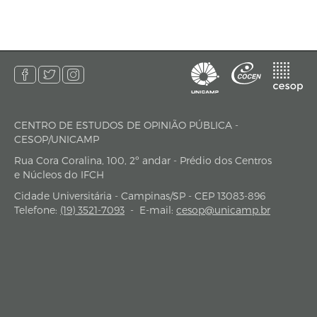
CENTRO DE ESTUDOS DE OPINIÃO PÚBLICA -
endereço
CESOP/UNICAMP
Rua Cora Coralina, 100, 2º andar - Prédio dos Centros
e Núcleos do IFCH
Cidade Universitária - Campinas/SP - CEP 13083-896
Telefone:
(19) 3521-7093
-
E-mail:
cesop@unicamp.br