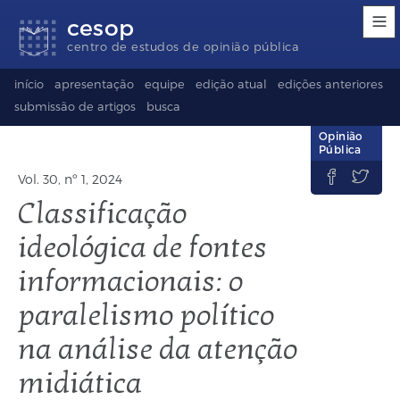
Links
Ir
Ir
Seletor
cesop
de
para
para
de
acessibilidade
conteúdo
o
idioma
centro de estudos de opinião pública
rodapé
(Language
selection)
início
apresentação
equipe
edição atual
edições anteriores
submissão de artigos
busca
Opinião
Pública


Vol. 30, nº 1, 2024
Classificação
ideológica de fontes
informacionais: o
paralelismo político
na análise da atenção
midiática