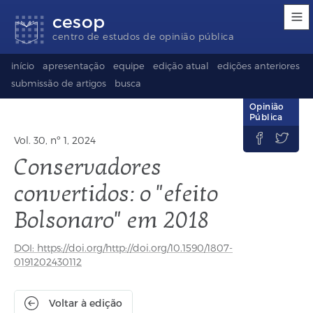
Links
Ir
Ir
Seletor
cesop
de
para
para
de
acessibilidade
conteúdo
o
idioma
centro de estudos de opinião pública
rodapé
(Language
selection)
início
apresentação
equipe
edição atual
edições anteriores
submissão de artigos
busca
Opinião
Pública


Vol. 30, nº 1, 2024
Conservadores
convertidos: o "efeito
Bolsonaro" em 2018
DOI: https://doi.org/http://doi.org/10.1590/1807-
0191202430112
Voltar à edição