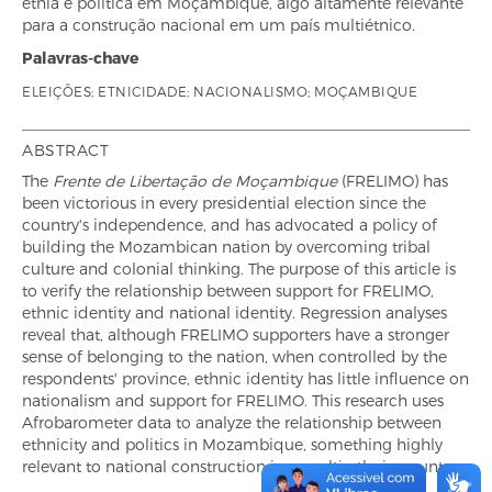
etnia e política em Moçambique, algo altamente relevante
para a construção nacional em um país multiétnico.
Palavras-chave
ELEIÇÕES; ETNICIDADE; NACIONALISMO; MOÇAMBIQUE
ABSTRACT
The
Frente de Libertação de Moçambique
(FRELIMO) has
been victorious in every presidential election since the
country's independence, and has advocated a policy of
building the Mozambican nation by overcoming tribal
culture and colonial thinking. The purpose of this article is
to verify the relationship between support for FRELIMO,
ethnic identity and national identity. Regression analyses
reveal that, although FRELIMO supporters have a stronger
sense of belonging to the nation, when controlled by the
respondents' province, ethnic identity has little influence on
nationalism and support for FRELIMO. This research uses
Afrobarometer data to analyze the relationship between
ethnicity and politics in Mozambique, something highly
relevant to national construction in a multi-ethnic country.