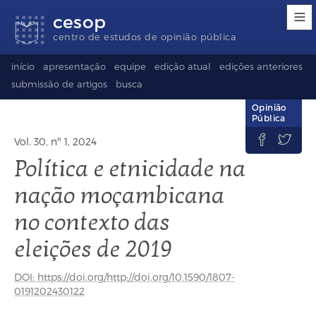
Links
Ir
Ir
Seletor
cesop
de
para
para
de
acessibilidade
conteúdo
o
idioma
centro de estudos de opinião pública
rodapé
(Language
selection)
início
apresentação
equipe
edição atual
edições anteriores
submissão de artigos
busca
Opinião
Pública


Vol. 30, nº 1, 2024
Política e etnicidade na
nação moçambicana
no contexto das
eleições de 2019
DOI: https://doi.org/http://doi.org/10.1590/1807-
0191202430122