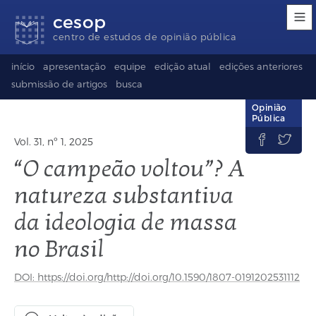
Links
Ir
Ir
Seletor
cesop
de
para
para
de
acessibilidade
conteúdo
o
idioma
centro de estudos de opinião pública
rodapé
(Language
selection)
início
apresentação
equipe
edição atual
edições anteriores
submissão de artigos
busca
Opinião
Pública


Vol. 31, nº 1, 2025
“O campeão voltou”? A
natureza substantiva
da ideologia de massa
no Brasil
DOI: https://doi.org/http://doi.org/10.1590/1807-0191202531112