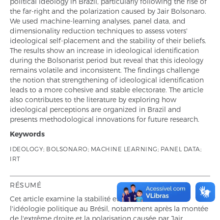
political ideology in Brazil, particularly following the rise of
the far-right and the polarization caused by Jair Bolsonaro.
We used machine-learning analyses, panel data, and
dimensionality reduction techniques to assess voters'
ideological self-placement and the stability of their beliefs.
The results show an increase in ideological identification
during the Bolsonarist period but reveal that this ideology
remains volatile and inconsistent. The findings challenge
the notion that strengthening of ideological identification
leads to a more cohesive and stable electorate. The article
also contributes to the literature by exploring how
ideological perceptions are organized in Brazil and
presents methodological innovations for future research.
Keywords
IDEOLOGY; BOLSONARO; MACHINE LEARNING; PANEL DATA;
IRT
RÉSUMÉ
Cet article examine la stabilité et la cohérence de
l'idéologie politique au Brésil, notamment après la montée
de l'extrême droite et la polarisation causée par Jair