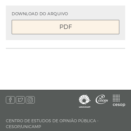
DOWNLOAD DO ARQUIVO
PDF
CENTRO DE ESTUDOS DE OPINIÃO PÚBLICA -
endereço
CESOP/UNICAMP