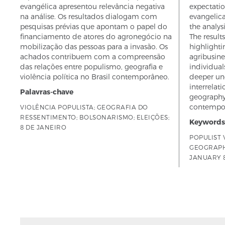
evangélica apresentou relevância negativa
expectatio
na análise. Os resultados dialogam com
evangelica
pesquisas prévias que apontam o papel do
the analys
financiamento de atores do agronegócio na
The result
mobilização das pessoas para a invasão. Os
highlighti
achados contribuem com a compreensão
agribusine
das relações entre populismo, geografia e
individual
violência política no Brasil contemporâneo.
deeper un
interrelat
Palavras-chave
geography,
contempora
VIOLÊNCIA POPULISTA; GEOGRAFIA DO
RESSENTIMENTO; BOLSONARISMO; ELEIÇÕES;
Keywords
8 DE JANEIRO
POPULIST 
GEOGRAPH
JANUARY 