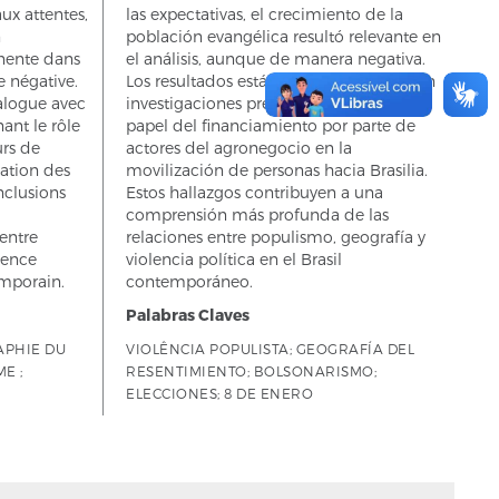
ux attentes,
las expectativas, el crecimiento de la
n
población evangélica resultó relevante en
inente dans
el análisis, aunque de manera negativa.
e négative.
Los resultados están en consonancia con
ialogue avec
investigaciones previas que señalan el
ant le rôle
papel del financiamiento por parte de
rs de
actores del agronegocio en la
sation des
movilización de personas hacia Brasilia.
onclusions
Estos hallazgos contribuyen a una
comprensión más profunda de las
entre
relaciones entre populismo, geografía y
lence
violencia política en el Brasil
emporain.
contemporáneo.
Palabras Claves
APHIE DU
VIOLÊNCIA POPULISTA; GEOGRAFÍA DEL
E ;
RESENTIMIENTO; BOLSONARISMO;
ELECCIONES; 8 DE ENERO