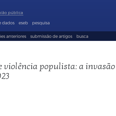
nião pública
e dados
eseb
pesquisa
es anteriores
submissão de artigos
busca
 violência populista: a invasão
023