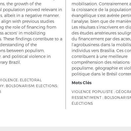
ns, the growth of the
mobilisation. Contrairement a
l population proved relevant in
la croissance de la populatio
is, albeit in a negative manner.
évangélique s’est avérée pert
s align with previous studies
l’analyse, bien que de manièr
ng the role of financing from
Les résultats s’inscrivent en d
ss actors' in mobilizing
des études antérieures soulign
s. These findings contribute to a
du financement par des acteu
derstanding of the
l’agrobusiness dans la mobili
ions between populism,
individus vers Brasília. Ces c
 and political violence in
contribuent à une meilleure
ry Brazil.
compréhension des relations 
populisme, géographie et vio
politique dans le Brésil cont
VIOLENCE; ELECTORAL
Mots Clés
Y; BOLSONARISM; ELECTIONS;
8
VIOLENCE POPULISTE ; GÉOGR
RESSENTIMENT ; BOLSONARISM
ÉLECTIONS