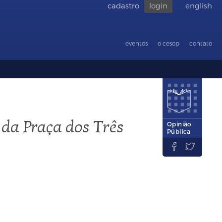
cadastro
login
english
Voltar
para
acessibilid
eventos
o cesop
contato
 da Praça dos Três
Opinião
Pública

