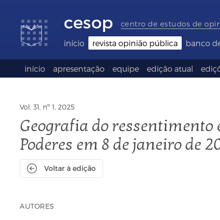
Links
Ir
Ir
Seletor
de
para
para
de
cesop
acessibilidade
conteúdo
o
idioma
centro de estudos de opi
rodapé
(Language
selection)
início
revista opinião pública
banco d
início
apresentação
equipe
edição atual
ediçõ
Vol. 31, nº 1, 2025
Geografia do ressentimento e
Poderes em 8 de janeiro de 2
Voltar à edição
AUTORES