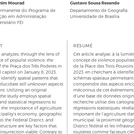
him Mourad
Gustavo Sousa Resende
Permanente do Programa de
Departamento de Geografia
ção em Administração
Universidade de Brasília
rsitário FEI
T
RÉSUMÉ
e analyzes, through the lens of
Cet article analyse, à la lumiè
t of populist violence, the
concept de violence populiste,
f the Praça dos Três Poderes in
de la Place des Trois Pouvoirs 
l capitol on January 8, 2023,
2023, en cherchant à identifie
identify spatial patterns that
schémas spatiaux permettant
lucidate still unknown aspects
comprendre des aspects enc
nt. Utilizing an original
méconnus de cet événement. 
the study employs spatial
d’une base de données origina
d statistical regressions to
recherche utilise des cartogra
t the importance of agriculture
régressions statistiques, révél
cipality's economy, geographic
important de l’agriculture dan
to the Federal District, and
municipal, la proximité géog
structure are key factors that
District fédéral et les infrastr
nsurrection viable. Contrary to
routières comme facteurs clé