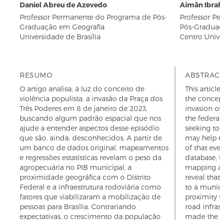
Daniel Abreu de Azevedo
Aimãn Ibra
Professor Permanente do Programa de Pós-
Professor 
Graduação em Geografia
Pós-Gradua
Universidade de Brasília
Centro Unive
RESUMO
ABSTRAC
O artigo analisa, à luz do conceito de
This articl
violência populista, a invasão da Praça dos
the concep
Três Poderes em 8 de janeiro de 2023,
invasion o
buscando algum padrão espacial que nos
the federa
ajude a entender aspectos desse episódio
seeking to 
que são, ainda, desconhecidos. A partir de
may help e
um banco de dados original, mapeamentos
of that eve
e regressões estatísticas revelam o peso da
database, 
agropecuária no PIB municipal, a
mapping an
proximidade geográfica com o Distrito
reveal tha
Federal e a infraestrutura rodoviária como
to a muni
fatores que viabilizaram a mobilização de
proximity 
pessoas para Brasília. Contrariando
road infra
expectativas, o crescimento da população
made the i