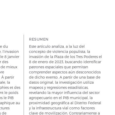
RESUMEN
re du
Este artículo analiza, a la luz del
 l’invasion
concepto de violencia populista, la
le 8 janvier
invasión de la Plaza de los Tres Poderes el
r des
8 de enero de 2023, buscando identificar
 de mieux
patrones espaciales que permitan
ore
comprender aspectos aún desconocidos
À partir
de dicho evento. A partir de una base de
le, la
datos original, la investigación utiliza
phies et des
mapeos y regresiones estadísticas,
ant le poids
revelando la mayor influencia del sector
s le PIB
agropecuario en el PIB municipal, la
raphique au
proximidad geográfica al Distrito Federal
uctures
y la infraestructura vial como factores
s de
clave de movilización. Contrariamente a