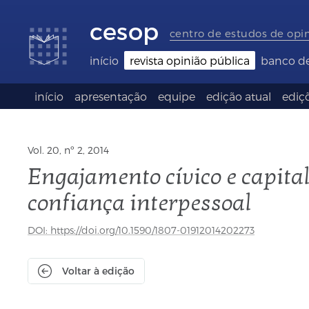
Links
Ir
Ir
Seletor
de
para
para
de
cesop
acessibilidade
conteúdo
o
idioma
centro de estudos de opi
rodapé
(Language
selection)
início
revista opinião pública
banco d
início
apresentação
equipe
edição atual
ediçõ
Vol. 20, nº 2, 2014
Engajamento cívico e capital
confiança interpessoal
DOI: https://doi.org/10.1590/1807-01912014202273
Voltar à edição