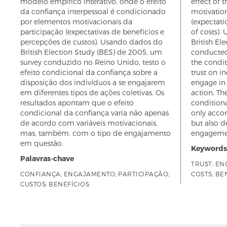
modelo empírico interativo, onde o efeito
effect of 
da confiança interpessoal é condicionado
motivation
por elementos motivacionais da
(expectati
participação (expectativas de benefícios e
of costs).
percepções de custos). Usando dados do
British El
British Election Study (BES) de 2005, um
conducted
survey conduzido no Reino Unido, testo o
the condit
efeito condicional da confiança sobre a
trust on in
disposição dos indivíduos a se engajarem
engage in 
em diferentes tipos de ações coletivas. Os
action. Th
resultados apontam que o efeito
conditional
condicional da confiança varia não apenas
only accor
de acordo com variáveis motivacionais,
but also d
mas, também, com o tipo de engajamento
engageme
em questão.
Keywords
Palavras-chave
TRUST; EN
CONFIANÇA; ENGAJAMENTO; PARTICIPAÇÃO;
COSTS; BE
CUSTOS; BENEFÍCIOS