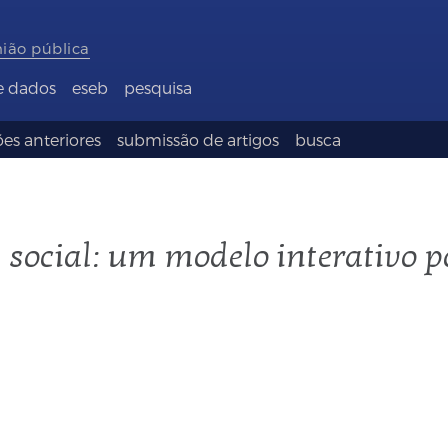
nião pública
e dados
eseb
pesquisa
es anteriores
submissão de artigos
busca
 social: um modelo interativo pa