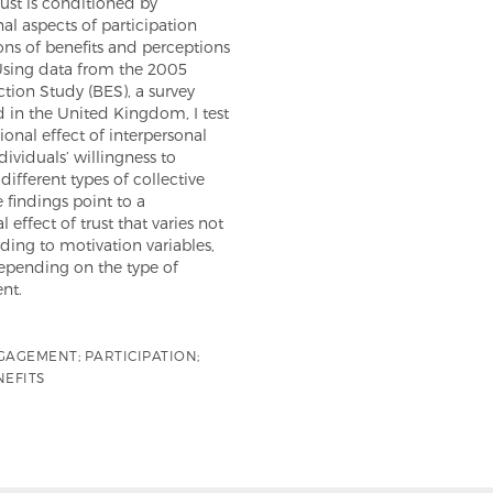
trust is conditioned by
al aspects of participation
ons of benefits and perceptions
 Using data from the 2005
ection Study (BES), a survey
 in the United Kingdom, I test
ional effect of interpersonal
dividuals’ willingness to
different types of collective
e findings point to a
 effect of trust that varies not
ding to motivation variables,
epending on the type of
nt.
GAGEMENT; PARTICIPATION;
NEFITS