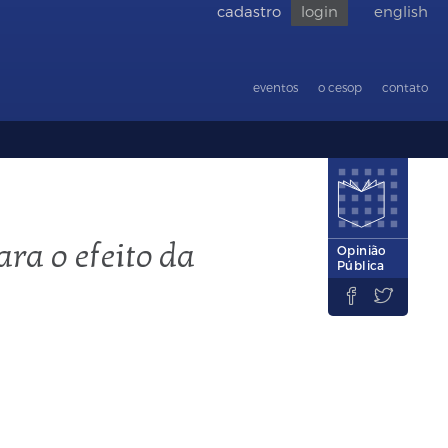
cadastro
login
english
Voltar
para
acessibilid
eventos
o cesop
contato
ra o efeito da
Opinião
Pública

