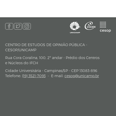
CENTRO DE ESTUDOS DE OPINIÃO PÚBLICA -
endereço
CESOP/UNICAMP
Rua Cora Coralina, 100, 2º andar - Prédio dos Centros
e Núcleos do IFCH
Cidade Universitária - Campinas/SP - CEP 13083-896
Telefone:
(19) 3521-7093
-
E-mail:
cesop@unicamp.br