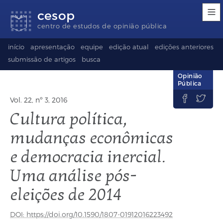
Links
Ir
Ir
Seletor
cesop
de
para
para
de
acessibilidade
conteúdo
o
idioma
centro de estudos de opinião pública
rodapé
(Language
selection)
início
apresentação
equipe
edição atual
edições anteriores
submissão de artigos
busca
Opinião
Pública


Vol. 22, nº 3, 2016
Cultura política,
mudanças econômicas
e democracia inercial.
Uma análise pós-
eleições de 2014
DOI: https://doi.org/10.1590/1807-01912016223492