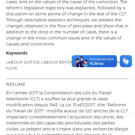
cases, and on the values of the cause of the conviction. The
reform's legislative trajectory was explained, followed by a
discussion on some points of change in the text of the CLT.
Through descriptive statistics techniques, we present the
changes observed in the flow of processes and show that in
addition to the drop in the number of cases, there is a
change in the most common issues and in the values of
causes and convictions.
Keywords
LABOUR JUSTICE; LABOUR REFORM OF 2017; PROCEDURAL
FLOW
RÉSUMÉ
En l’année 2017 la Consolidation des Lois du Travail
brésilienne (CLT) a souffert sa plus grande et vaste
modification depuis 1943. La Loi 13.467/2017, dite “Reforme
du Travail de 2017”, modifia autour de 120 articles de la CLT,
impactant considérablement l’acquisition des droits, des
indemnités et des capacités procédurales des parties
civiles. Le présent article s’insère dans une recherche élargie,
qui a pour but la compréhension des impacts de la