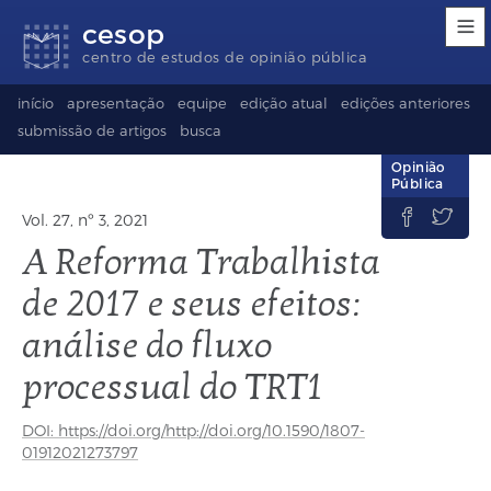
Links
Ir
Ir
Seletor
cesop
de
para
para
de
acessibilidade
conteúdo
o
idioma
centro de estudos de opinião pública
rodapé
(Language
selection)
início
apresentação
equipe
edição atual
edições anteriores
submissão de artigos
busca
Opinião
Pública


Vol. 27, nº 3, 2021
A Reforma Trabalhista
de 2017 e seus efeitos:
análise do fluxo
processual do TRT1
DOI: https://doi.org/http://doi.org/10.1590/1807-
01912021273797