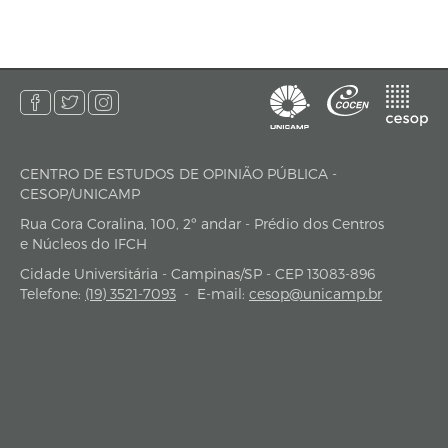
CENTRO DE ESTUDOS DE OPINIÃO PÚBLICA -
endereço
CESOP/UNICAMP
Rua Cora Coralina, 100, 2º andar - Prédio dos Centros
e Núcleos do IFCH
Cidade Universitária - Campinas/SP - CEP 13083-896
Telefone:
(19) 3521-7093
-
E-mail:
cesop@unicamp.br