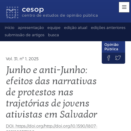
Links
Ir
Ir
Seletor
cesop
de
para
para
de
acessibilidade
conteúdo
o
idioma
centro de estudos de opinião pública
rodapé
(Language
selection)
início
apresentação
equipe
edição atual
edições anteriores
submissão de artigos
busca
Opinião
Pública


Vol. 31, nº 1, 2025
Junho e anti-Junho:
efeitos das narrativas
de protestos nas
trajetórias de jovens
ativistas em Salvador
DOI: https://doi.org/http://doi.org/10.1590/1807-