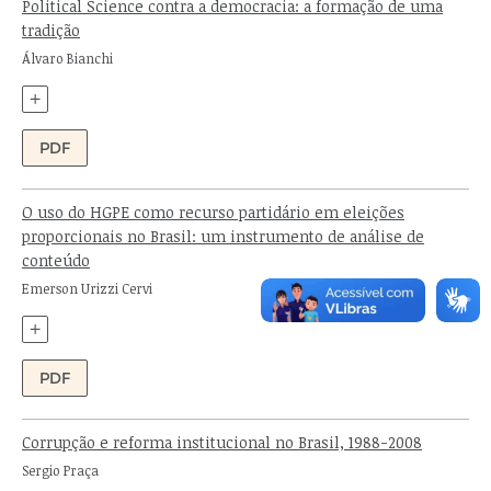
Political Science contra a democracia: a formação de uma
tradição
Autor:
Álvaro Bianchi
+
PDF
O uso do HGPE como recurso partidário em eleições
proporcionais no Brasil: um instrumento de análise de
conteúdo
Autor:
Emerson Urizzi Cervi
+
PDF
Corrupção e reforma institucional no Brasil, 1988-2008
Autor:
Sergio Praça