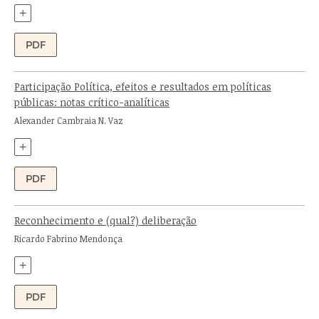
+
PDF
Participação Política, efeitos e resultados em políticas
públicas: notas crítico-analíticas
Autor:
Alexander Cambraia N. Vaz
+
PDF
Reconhecimento e (qual?) deliberação
Autor:
Ricardo Fabrino Mendonça
+
PDF