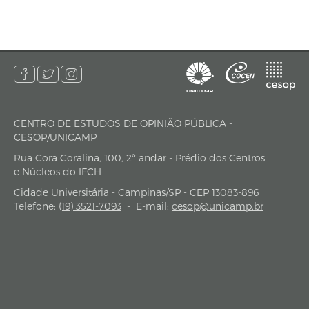
CENTRO DE ESTUDOS DE OPINIÃO PÚBLICA -
endereço
CESOP/UNICAMP
Rua Cora Coralina, 100, 2º andar - Prédio dos Centros
e Núcleos do IFCH
Cidade Universitária - Campinas/SP - CEP 13083-896
Telefone:
(19) 3521-7093
-
E-mail:
cesop@unicamp.br