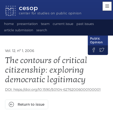
Accessibility
Go
Go
Language
cesop
links
to
to
selection
content
footer
(Seletor
center for studies on public opinion
de
idioma)
home
presentation
team
current issue
past issues
article submission
search
Public
Opinion


Vol. 12, nº 1, 2006
The contours of critical
citizenship: exploring
democratic legitimacy
DOI: https://doi.org/10.1590/S0104-62762006000100001
Return to issue