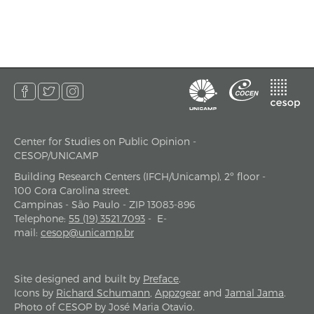
Center for Studies on Public Opinion -
address
CESOP/UNICAMP
Building Research Centers (IFCH/Unicamp), 2º floor -
100 Cora Carolina street.
Campinas - São Paulo - ZIP 13083-896
Telephone
:
55 (19) 3521.7093
-
E-
mail
:
cesop@unicamp.br
Site designed and built by
Preface
.
Icons by
Richard Schumann
,
Appzgear
and
Jamal Jama
.
Photo of CESOP by José Maria Otavio.