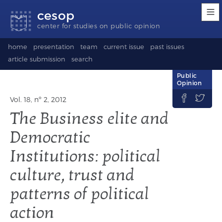
Accessibility
Go
Go
Language
cesop
links
to
to
selection
content
footer
(Seletor
center for studies on public opinion
de
idioma)
home
presentation
team
current issue
past issues
article submission
search
Public
Opinion


Vol. 18, nº 2, 2012
The Business elite and
Democratic
Institutions: political
culture, trust and
patterns of political
action