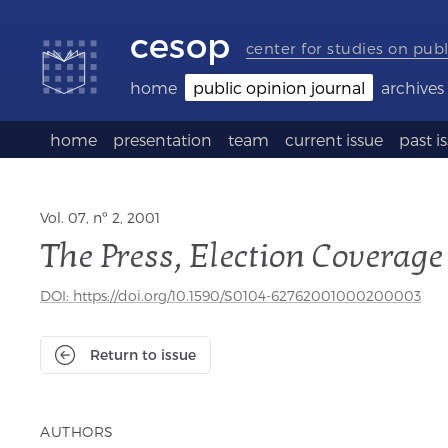
Accessibility
Go
Go
Language
links
to
to
selection
cesop
content
footer
(Seletor
center for studies on publ
de
idioma)
home
public opinion journal
archives
home
presentation
team
current issue
past i
Vol. 07, nº 2, 2001
The Press, Election Coverage 
DOI: https://doi.org/10.1590/S0104-62762001000200003
Return to issue
AUTHORS