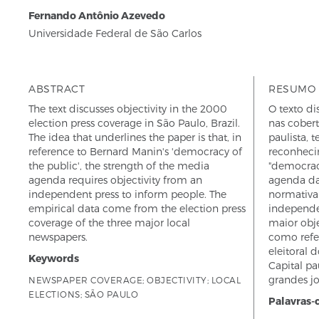
Fernando Antônio Azevedo
Universidade Federal de São Carlos
ABSTRACT
RESUMO
The text discusses objectivity in the 2000
O texto di
election press coverage in São Paulo, Brazil.
nas cobert
The idea that underlines the paper is that, in
paulista,
reference to Bernard Manin's 'democracy of
reconheci
the public', the strength of the media
"democrac
agenda requires objectivity from an
agenda da
independent press to inform people. The
normativa
empirical data come from the election press
independe
coverage of the three major local
maior obje
newspapers.
como refe
eleitoral 
Keywords
Capital pa
grandes jo
NEWSPAPER COVERAGE; OBJECTIVITY; LOCAL
ELECTIONS; SÃO PAULO
Palavras-