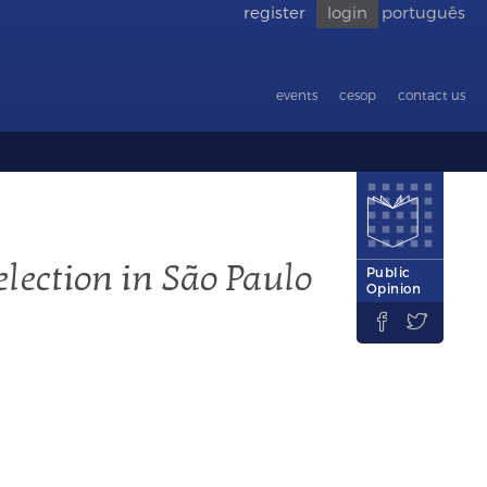
register
login
português
Go back
to
accessibility
events
cesop
contact us
election in São Paulo
Public
Opinion

