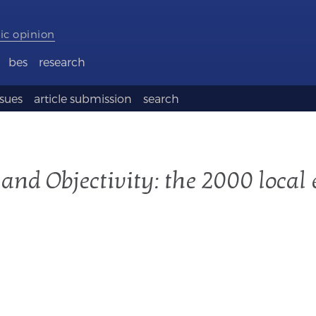
ic opinion
bes
research
ssues
article submission
search
and Objectivity: the 2000 local 