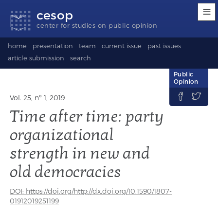
Accessibility
Go
Go
Language
cesop
links
to
to
selection
content
footer
(Seletor
center for studies on public opinion
de
idioma)
home
presentation
team
current issue
past issues
article submission
search
Public
Opinion


Vol. 25, nº 1, 2019
Time after time: party
organizational
strength in new and
old democracies
DOI: https://doi.org/http://dx.doi.org/10.1590/1807-
01912019251199