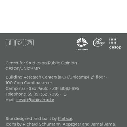
Center for Studies on Public Opinion -
address
CESOP/UNICAMP
Building Research Centers (IFCH/Unicamp), 2º floor -
100 Cora Carolina street.
Campinas - São Paulo - ZIP 13083-896
Telephone
:
55 (19) 3521.7093
-
E-
mail
:
cesop@unicamp.br
Site designed and built by
Preface
.
Icons by
Richard Schumann
,
Appzgear
and
Jamal Jama
.