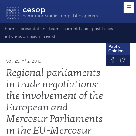
Accessibility
Go
Go
Language
cesop
links
to
to
selection
content
footer
(Seletor
center for studies on public opinion
de
idioma)
home
presentation
team
current issue
past issues
article submission
search
Public
Opinion


Vol. 25, nº 2, 2019
Regional parliaments
in trade negotiations:
the involvement of the
European and
Mercosur Parliaments
in the EU-Mercosur