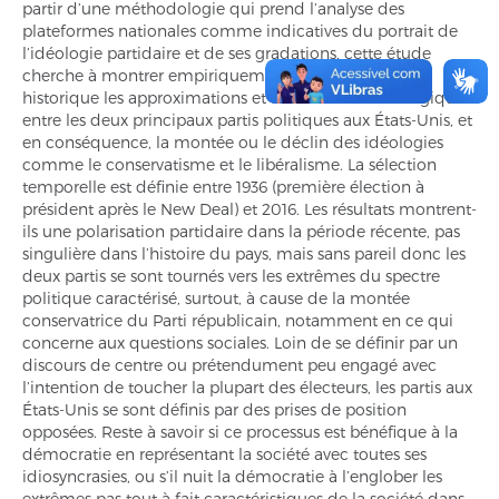
partir d’une méthodologie qui prend l’analyse des
plateformes nationales comme indicatives du portrait de
l’idéologie partidaire et de ses gradations, cette étude
cherche à montrer empiriquement et en perspective
historique les approximations et les distances idéologiques
entre les deux principaux partis politiques aux États-Unis, et
en conséquence, la montée ou le déclin des idéologies
comme le conservatisme et le libéralisme. La sélection
temporelle est définie entre 1936 (première élection à
président après le New Deal) et 2016. Les résultats montrent-
ils une polarisation partidaire dans la période récente, pas
singulière dans l’histoire du pays, mais sans pareil donc les
deux partis se sont tournés vers les extrêmes du spectre
politique caractérisé, surtout, à cause de la montée
conservatrice du Parti républicain, notamment en ce qui
concerne aux questions sociales. Loin de se définir par un
discours de centre ou prétendument peu engagé avec
l’intention de toucher la plupart des électeurs, les partis aux
États-Unis se sont définis par des prises de position
opposées. Reste à savoir si ce processus est bénéfique à la
démocratie en représentant la société avec toutes ses
idiosyncrasies, ou s’il nuit la démocratie à l’englober les
extrêmes pas tout à fait caractéristiques de la société dans