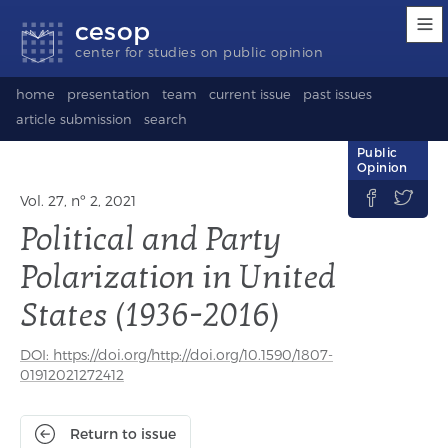
Accessibility
Go
Go
Language
cesop
links
to
to
selection
content
footer
(Seletor
center for studies on public opinion
de
idioma)
home
presentation
team
current issue
past issues
article submission
search
Public
Opinion


Vol. 27, nº 2, 2021
Political and Party
Polarization in United
States (1936-2016)
DOI: https://doi.org/http://doi.org/10.1590/1807-
01912021272412
Return to issue