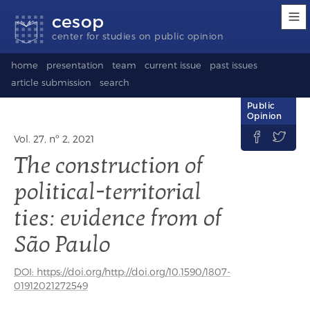
Accessibility
Go
Go
Language
cesop
links
to
to
selection
content
footer
(Seletor
center for studies on public opinion
de
idioma)
home
presentation
team
current issue
past issues
article submission
search
Public
Opinion


Vol. 27, nº 2, 2021
The construction of
political-territorial
ties: evidence from of
São Paulo
DOI: https://doi.org/http://doi.org/10.1590/1807-
01912021272549